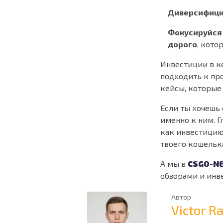
Диверсифици
Фокусируйся 
дорого
, кото
Инвестиции в ке
подходить к проц
кейсы, которые
Если ты хочешь
именно к ним. Г
как инвестицию
твоего кошельк
А мы в
CSGO-N
обзорами и инв
Автор
Victor 