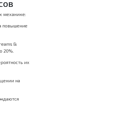
сов
х механике:
а повышение
Dreams &
о 20%.
ероятность их
ащении на
ождаются