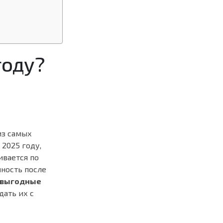
году?
из самых
 2025 году,
ивается по
нность после
выгодные
дать их с