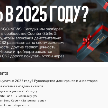
ents
купать в 2025 году? Руководство для игроков и инвесторов
ет система выпадения кейсов
 для покупки в 2025 году
ebite Case – «Змеиный укус»
ger Zone Case – «Запретная зона»
zon Case – «Горизонт»