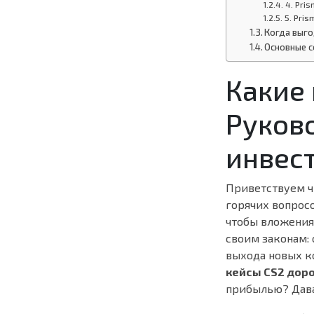
4. Pri
5. Pris
Когда выго
Основные с
Какие 
Руково
инвес
Приветствуем ч
горячих вопрос
чтобы вложения
своим законам:
выхода новых к
кейсы CS2 дор
прибылью? Дава