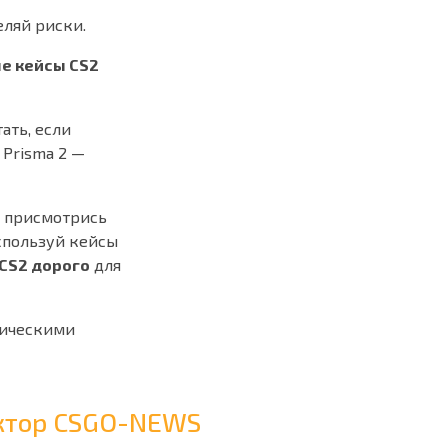
еляй риски.
е кейсы CS2
ать, если
 Prisma 2 —
, присмотрись
используй кейсы
CS2 дорого
для
тическими
дактор CSGO-NEWS