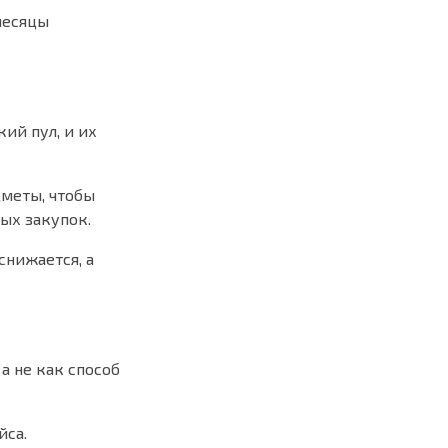
месяцы
ий пул, и их
меты, чтобы
ых закупок.
снижается, а
а не как способ
йса.