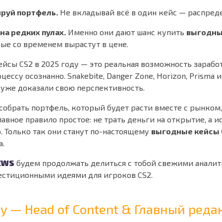
руй портфель.
Не вкладывай всё в один кейс — распред
на редких пулах.
Именно они дают шанс купить
выгодны
рые со временем вырастут в цене.
йсы CS2 в 2025 году — это реальная возможность заработ
ессу осознанно. Snakebite, Danger Zone, Horizon, Prisma и
 уже доказали свою перспективность.
 собрать портфель, который будет расти вместе с рынком
лавное правило простое: не трать деньги на открытие, а 
. Только так они станут по-настоящему
выгодные кейсы 
а.
EWS
будем продолжать делиться с тобой свежими анали
естиционными идеями для игроков CS2.
Ray — Head of Content & Главный ре