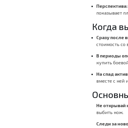
Перспектива:
показывает пл
Когда в
Сразу после 
стоимость со 
В периоды оп
купить боевой
На спад актив
вместе с ней 
Основны
Не открывай 
выбить нож.
Следи за нов