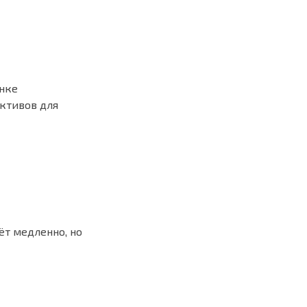
ынке
активов для
ёт медленно, но