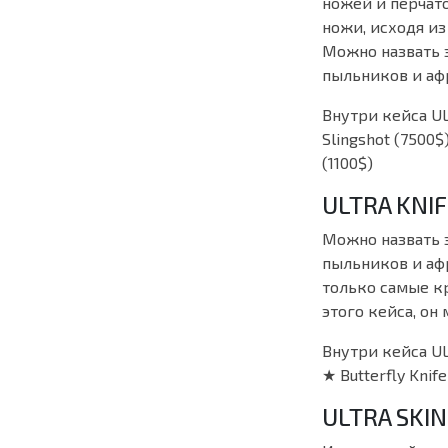
ножей и перчато
ножи, исходя из
Можно назвать 
пыльников и аф
Внутри кейса ULT
Slingshot (7500$)
(1100$)
ULTRA KNI
Можно назвать 
пыльников и аф
только самые кр
этого кейса, он
Внутри кейса ULT
★ Butterfly Knife
ULTRA SKI