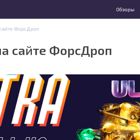
Обзоры
 сайте ФорсДроп
на сайте ФорсДроп