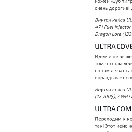
ножей «Зуб тигр
очень дорогие! 
Внутри кейса ULT
47 | Fuel Injecto
Dragon Lore (13
ULTRA COV
Идем еще выше! 
том, что там ле
но там лежат са
оправдывает св
Внутри кейса ULT
(12 700$), AWP |
ULTRA COM
Переходим к кей
так! Этот кейс 