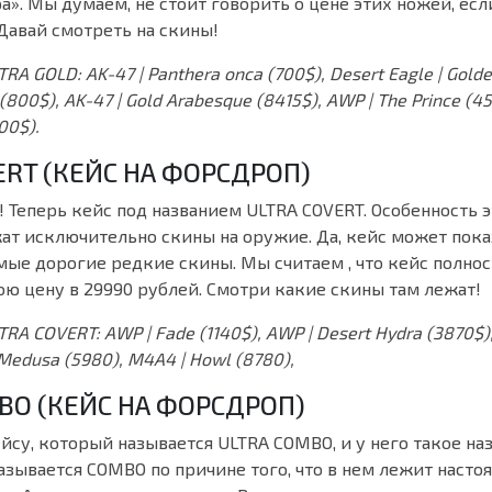
а». Мы думаем, не стоит говорить о цене этих ножей, есл
Давай смотреть на скины!
RA GOLD: AK-47 | Panthera onca (700$), Desert Eagle | Golde
r (800$), AK-47 | Gold Arabesque (8415$), AWP | The Prince (4
300$).
ERT (КЕЙС НА ФОРСДРОП)
Теперь кейс под названием ULTRA COVERT. Особенность э
жат исключительно скины на оружие. Да, кейс может пока
мые дорогие редкие скины. Мы считаем , что кейс полно
ою цену в 29990 рублей. Смотри какие скины там лежат!
RA COVERT: AWP | Fade (1140$), AWP | Desert Hydra (3870$),
 Medusa (5980), M4A4 | Howl (8780),
BO (КЕЙС НА ФОРСДРОП)
су, который называется ULTRA COMBO, и у него такое на
называется COMBO по причине того, что в нем лежит наст