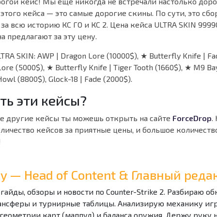
огой кейс! Мы еще никогда не встречали настолько доро
того кейса — это самые дорогие скины. По сути, это сб
за всю историю КС ГО и КС 2. Цена кейса ULTRA SKIN 9999
а предлагают за эту цену.
RA SKIN: AWP | Dragon Lore (10000$), ★ Butterfly Knife | Fa
 Lore (5000$), ★ Butterfly Knife | Tiger Tooth (1660$), ★ M9 Ba
owl (8800$), Glock-18 | Fade (2000$).
ть эти кейсы?
гие другие кейсы ты можешь открыть на сайте
ForceDrop
.
личество кейсов за приятные цены, и большое количеств
!
Ray — Head of Content & Главный ре
 гайды, обзоры и новости по Counter-Strike 2. Разбираю о
ансферы и турнирные таблицы. Анализирую механику игры
геометрии карт (маппул) и баланса оружия. Держу руку 