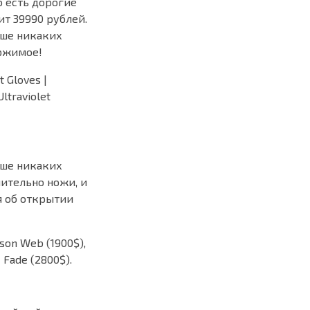
о есть дорогие
оит 39990 рублей.
ьше никаких
ержимое!
 Gloves |
Ultraviolet
ьше никаких
ительно ножи, и
я об открытии
mson Web (1900$),
| Fade (2800$).