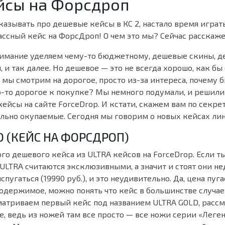
ейсы на Форсдроп
казывать про дешевые кейсы в КС 2, настало время играт
ассный кейс на ФорсДроп! О чем это мы? Сейчас расскаж
нимание уделяем чему-то бюджетному, дешевые скины, д
 и так далее. Но дешевое — это не всегда хорошо, как бы 
 мы смотрим на дорогое, просто из-за интереса, почему б
о-то дорогое к покупке? Мы немного подумали, и решили
ейсы на сайте ForceDrop. И кстати, скажем вам по секрет
ильно окупаемые. Сегодня мы говорим о новых кейсах лин
D (КЕЙС НА ФОРСДРОП)
го дешевого кейса из ULTRA кейсов на ForceDrop. Если ты
ULTRA считаются эксклюзивными, а значит и стоят они н
пугаться (19990 руб.), и это неудивительно. Да, цена пуга
содержимое, можно понять что кейс в большинстве случа
матриваем первый кейс под названием ULTRA GOLD, расс
, ведь из ножей там все просто — все ножи серии «Леге