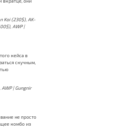
и вкратце, они
n Koi (230$), AK-
500$), AWP |
того кейса в
заться скучным,
стью
 AWP | Gungnir
звание не просто
оящее комбо из