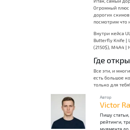
Итак, самый дор
Огромный плюс э
дорогих скинов 
посмотрим что н
Внутри кейса ULT
Butterfly Knife |
(2150$), M4A4 | H
Где откры
Все эти, и мно
есть большое ко
только для тебя
Автор
Victor 
Пишу статьи,
рейтинги, тр
мувмента до 