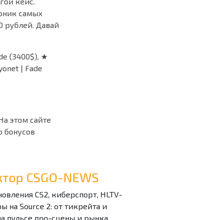
гой кейс.
орник самых
0 рублей. Давай
de (3400$), ★
yonet | Fade
 На этом сайте
о бонусов
дактор CSGO-NEWS
бновления CS2, киберспорт, HLTV-
 на Source 2: от тикрейта и
на пульсе про-сцены и рынка