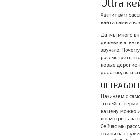
Ultra к
Хватит вам расс
найти самый кл
Да, мы много в
дешевые агенты,
звучало. Почему
рассмотреть чт
новые дорогие к
дорогие, но и с
ULTRA GOL
Начинаем с само
то кейсы серии 
на цену можно ис
посмотреть на 
Сейчас мы расс
скины на оружие