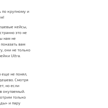
ь по крупному и
ем!
ешевые кейсы,
странно это не
ы нам не
 показать вам
у, они не только
ейки Ultra.
 еще не понял,
едешево. Смотря
ет, но если
ев окупаемый.
мотрим только
нды» и пару