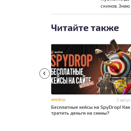
скинов. Знаю
Читайте также
#ОБЗОРЫ
#СКИНЫ
15
#КЕЙСЫ
5 авгус
июня
Бесплатные кейсы на SpyDrop! Как
14:35
тратить деньги на скины?
 скины CS2: Обзор
площадок