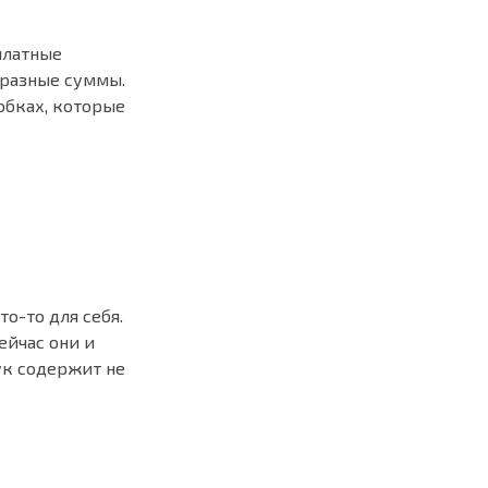
платные
 разные суммы.
обках, которые
о-то для себя.
ейчас они и
дук содержит не