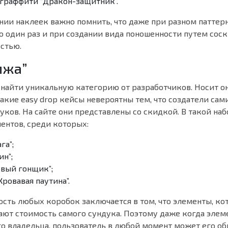
 граффити “Дракон-защитник”.
нии наклеек важно помнить, что даже при разном паттерн
о один раз и при создании вида поношенности путем сос
стью.
мжа”
 найти уникальную категорию от разработчиков. Носит о
Такие easy drop кейсы невероятны тем, что создатели са
ков. На сайте они представлены со скидкой. В такой на
ентов, среди которых:
га”;
ин”;
овый гонщик”;
Кровавая паутина”.
ость любых коробок заключается в том, что элементы, ко
ают стоимость самого сундука. Поэтому даже когда элем
го владельца, пользователь в любой момент может его об