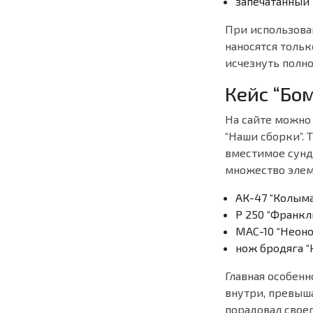
запечатанный
При использова
наносятся тольк
исчезнуть полно
Кейс “Бо
На сайте можно
“Наши сборки”. 
вместимое сунду
множество элем
АК-47 “Колыма
Р 250 “Франкл
МАС-10 “Неон
нож бродяга “
Главная особенн
внутри, превыш
порадовал свое