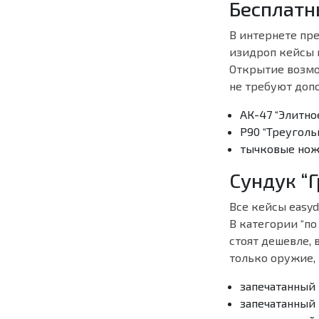
Бесплатн
В интернете пр
изидроп кейсы 
Открытие возмо
не требуют доп
АК-47 “Элитно
Р90 “Треуголь
тычковые нож
Сундук “
Все кейсы easyd
В категории “по
стоят дешевле, 
только оружие, 
запечатанный
запечатанный 