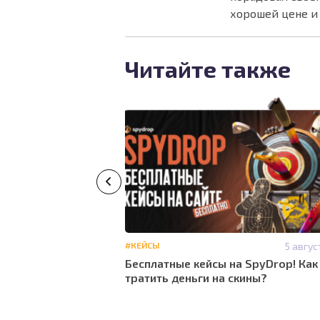
хорошей цене и
Читайте также
#ОБЗОРЫ
#СКИНЫ
15
#КЕЙСЫ
5 авгус
июня
Бесплатные кейсы на SpyDrop! Как
14:35
тратить деньги на скины?
 скины CS2: Обзор
площадок