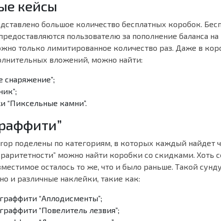
ые кейсы
едставлено большое количество бесплатных коробок. Бес
предоставляются пользователю за пополнение баланса на
жно только лимитированное количество раз. Даже в кор
олнительных вложений, можно найти:
е снаряжение”;
ник”;
и “Пиксельные камни”.
Граффити”
rop поделены по категориям, в которых каждый найдет чт
 раритетности” можно найти коробки со скидками. Хоть с
вместимое осталось то же, что и было раньше. Такой сун
но и различные наклейки, такие как:
 граффити “Аплодисменты”;
граффити “Повелитель лезвия”;