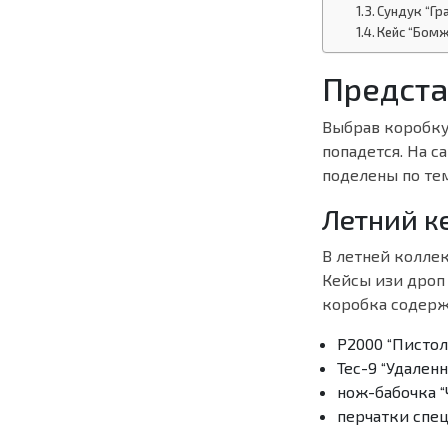
Сундук “Гр
Кейс “Бом
Предста
Выбрав коробку
попадется. На 
поделены по те
Летний к
В летней колле
Кейсы изи дроп
коробка содерж
Р2000 “Пистол
Тес-9 “Удаленн
нож-бабочка “
перчатки спец