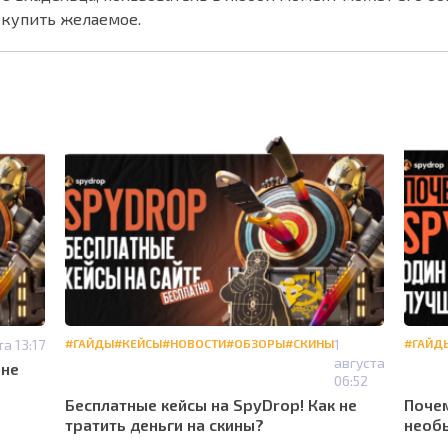
 купить желаемое.
та 13:17
#ГАЙДЫ
#КЕЙСЫ
#НОВОСТИ
#ОБЗОРЫ
#СКИНЫ
1
#ГАЙД
августа
 не
06:52
Бесплатные кейсы на SpyDrop! Как не
Почем
тратить деньги на скины?
необы