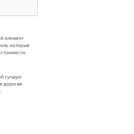
ой элемент
ков, которые
 стоимости.
й сундук.
я дорогая
: