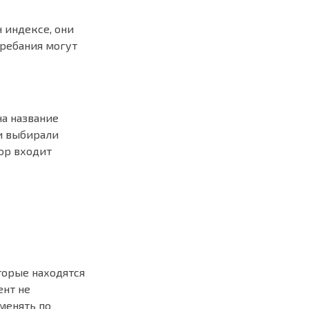
 индексе, они
кребания могут
на название
ми выбирали
бор входит
торые находятся
ент не
менять по