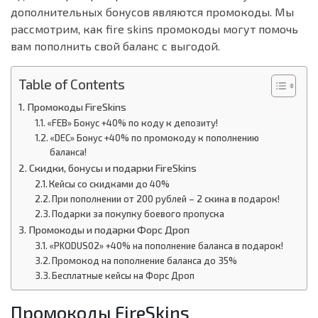
дополнительных бонусов являются промокоды. Мы
рассмотрим, как fire skins промокоды могут помочь
вам пополнить свой баланс с выгодой.
Table of Contents
Промокоды FireSkins
«FEB» Бонус +40% по коду к депозиту!
«DEC» Бонус +40% по промокоду к пополнению
баланса!
Скидки, бонусы и подарки FireSkins
Кейсы со скидками до 40%
При пополнении от 200 рублей – 2 скина в подарок!
Подарки за покупку боевого пропуска
Промокоды и подарки Форс Дроп
«PKODUS02» +40% на пополнение баланса в подарок!
Промокод на пополнение баланса до 35%
Бесплатные кейсы на Форс Дроп
Промокоды FireSkins