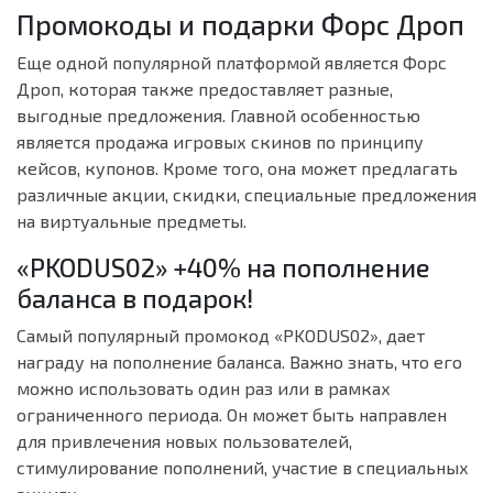
Промокоды и подарки Форс Дроп
Еще одной популярной платформой является Форс
Дроп, которая также предоставляет разные,
выгодные предложения. Главной особенностью
является продажа игровых скинов по принципу
кейсов, купонов. Кроме того, она может предлагать
различные акции, скидки, специальные предложения
на виртуальные предметы.
«PKODUS02» +40% на пополнение
баланса в подарок!
Самый популярный промокод «PKODUS02», дает
награду на пополнение баланса. Важно знать, что его
можно использовать один раз или в рамках
ограниченного периода. Он может быть направлен
для привлечения новых пользователей,
стимулирование пополнений, участие в специальных