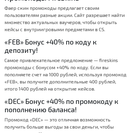
Фаер скин промокоды предлагает своим
пользователям разные акции. Сайт разрешает найти
множество актуальных ваучеров, чтобы открыть
кейсы с внутриигровыми предметами в CS.
«FEB» Бонус +40% по коду к
депозиту!
Самое привлекательное предложение — fireskins
промокоды с бонусом +40% по коду. Если вы
пополняете счет на 1000 рублей, используя промокод
«FEB», вы получите дополнительные 400 рублей,
итого 1400 рублей на открытие кейсов.
«DEC» Бонус +40% по промокоду к
пополнению баланса!
Промокод «DEC» — это отличная возможность
получить больше выгоды за свои деньги, чтобы