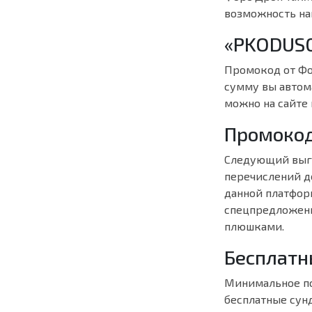
возможность на
«PKODUS0
Промокод от Фо
сумму вы автом
можно на сайте
Промокод
Следующий выго
перечислений де
данной платформ
спецпредложени
плюшками.
Бесплатн
Минимальное по
бесплатные сун