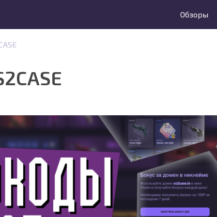
Обзоры
CASE
S2CASE