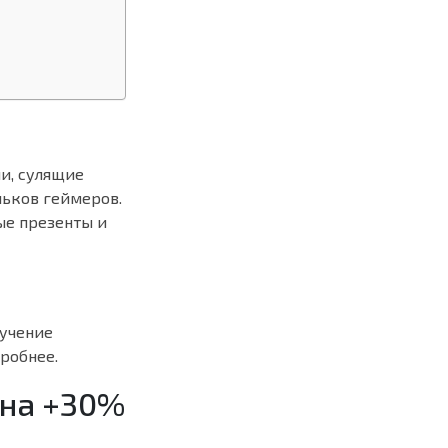
и, сулящие
льков геймеров.
ые презенты и
лучение
робнее.
 на +30%