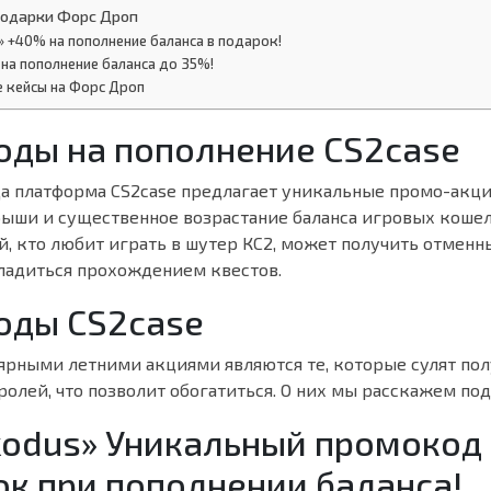
подарки Форс Дроп
 +40% на пополнение баланса в подарок!
на пополнение баланса до 35%!
е кейсы на Форс Дроп
ды на пополнение CS2case
да платформа CS2case предлагает уникальные промо-акци
ыши и существенное возрастание баланса игровых коше
, кто любит играть в шутер КС2, может получить отменн
ладиться прохождением квестов.
оды CS2case
ярными летними акциями являются те, которые сулят по
олей, что позволит обогатиться. О них мы расскажем под
odus» Уникальный промокод
ок при пополнении баланса!