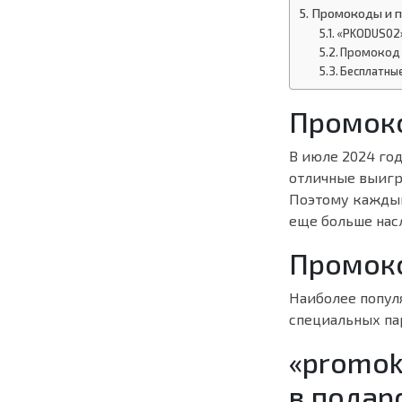
Промокоды и 
«PKODUS02»
Промокод 
Бесплатны
Промоко
В июле 2024 го
отличные выигр
Поэтому каждый
еще больше нас
Промок
Наиболее попул
специальных пар
«promok
в подар