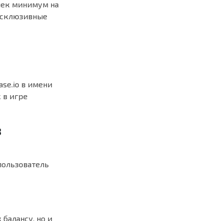
лек минимум на
эксклюзивные
se.io в имени
 в игре
в
пользователь
балансу, но и