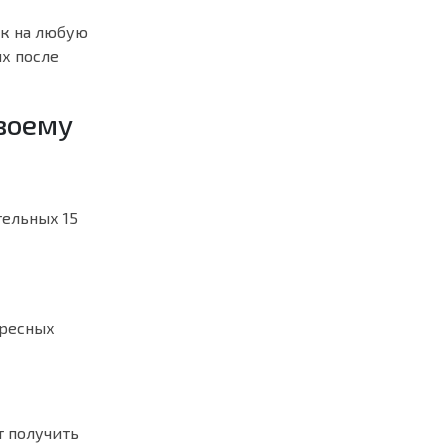
ек на любую
их после
твоему
тельных 15
ересных
т получить