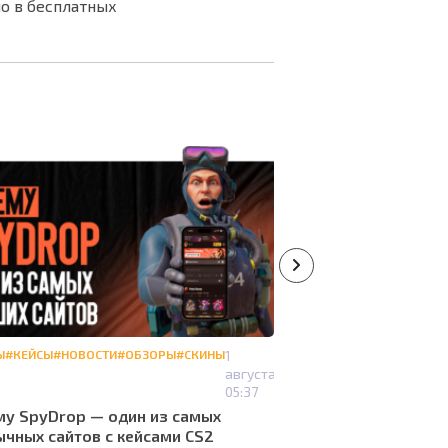
о в бесплатных
Ы
#КЕЙСЫ
#НОВОСТИ
#ОБЗОРЫ
#СКИНЫ
1
#КЕЙСЫ
августа
Какие кейсы выгод
05:37
2026: детальный р
у SpyDrop — один из самых
чных сайтов с кейсами CS2