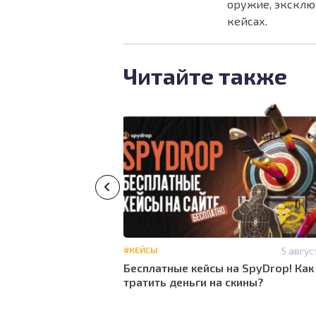
оружие, эксклю
кейсах.
Читайте также
#ОБЗОРЫ
#СКИНЫ
15
#КЕЙСЫ
5 авгус
июня
Бесплатные кейсы на SpyDrop! Как
14:35
тратить деньги на скины?
 скины CS2: Обзор
площадок