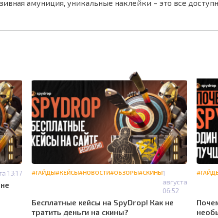
зивная амуниция, уникальные наклейки – это все доступн
та 13:17
#ГАЙДЫ
#КЕЙСЫ
#НОВОСТИ
#ОБЗОРЫ
#СКИНЫ
1
#ГАЙД
августа
 не
06:52
Бесплатные кейсы на SpyDrop! Как не
Почем
тратить деньги на скины?
необы