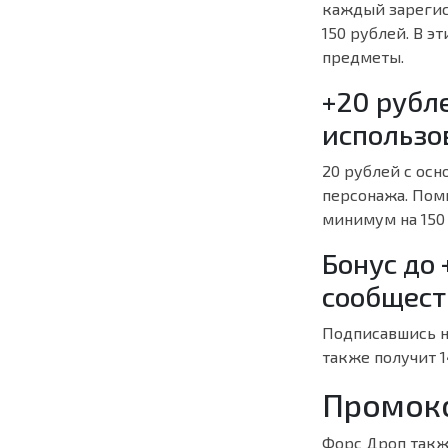
каждый зарегис
150 рублей. В э
предметы.
+20 рубл
использо
20 рублей с осн
персонажа. Пом
минимум на 150
Бонус до 
сообщест
Подписавшись н
также получит 1
Промоко
Форс Дроп также