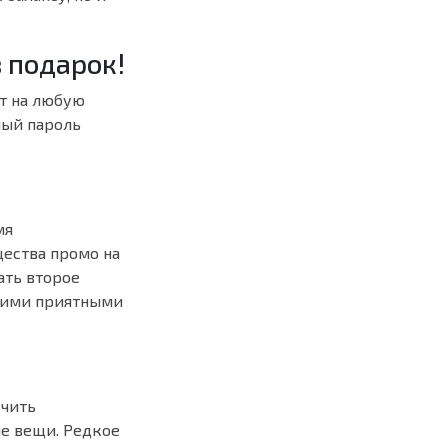
 подарок!
ет на любую
ный пароль
мя
щества промо на
ать второе
ькими приятными
учить
ые вещи. Редкое