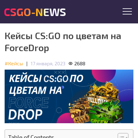
CSGO-NEWS
Кейсы CS:GO по цветам на
ForceDrop
#Кейсы
|
17 января, 2023
2688
Table of Contents