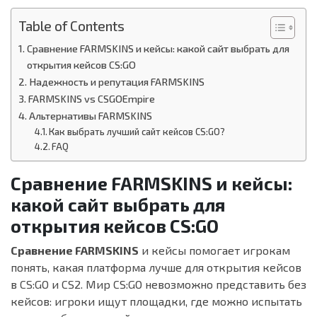
Table of Contents
Сравнение FARMSKINS и кейсы: какой сайт выбрать для
открытия кейсов CS:GO
Надежность и репутация FARMSKINS
FARMSKINS vs CSGOEmpire
Альтернативы FARMSKINS
Как выбрать лучший сайт кейсов CS:GO?
FAQ
Сравнение FARMSKINS и кейсы:
какой сайт выбрать для
открытия кейсов CS:GO
Сравнение FARMSKINS
и кейсы помогает игрокам
понять, какая платформа лучше для открытия кейсов
в CS:GO и CS2. Мир CS:GO невозможно представить без
кейсов: игроки ищут площадки, где можно испытать