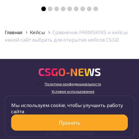
Главная
Кейсы
Сравнение FARMSKINS и кейсы:
какой сайт выбрать для открытия кейсов CS:GO
CSGO-NEWS
Политика конфиденциальности
Условия использования
Operated by BLOOM DIRECT LLC
Мы используем cookie, чтобы улучшить работу
4107 Cruce Hill Dr,
сайта
Fort Smith, AR 72901, USA
Принять
© 2026 -
CSGO-
NEWS