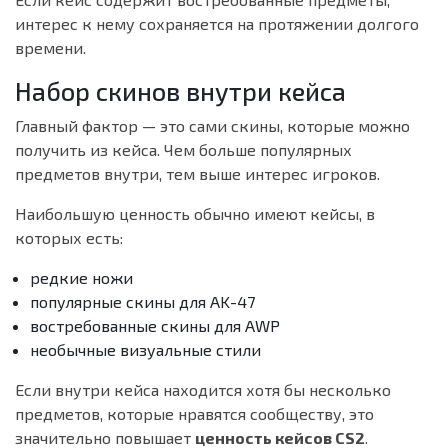
интерес к нему сохраняется на протяжении долгого
времени.
Набор скинов внутри кейса
Главный фактор — это сами скины, которые можно
получить из кейса. Чем больше популярных
предметов внутри, тем выше интерес игроков.
Наибольшую ценность обычно имеют кейсы, в
которых есть:
редкие ножи
популярные скины для AK-47
востребованные скины для AWP
необычные визуальные стили
Если внутри кейса находится хотя бы несколько
предметов, которые нравятся сообществу, это
значительно повышает
ценность кейсов CS2
.