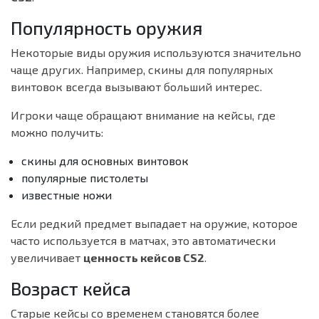
Популярность оружия
Некоторые виды оружия используются значительно
чаще других. Например, скины для популярных
винтовок всегда вызывают больший интерес.
Игроки чаще обращают внимание на кейсы, где
можно получить:
скины для основных винтовок
популярные пистолеты
известные ножи
Если редкий предмет выпадает на оружие, которое
часто используется в матчах, это автоматически
увеличивает
ценность кейсов CS2
.
Возраст кейса
Старые кейсы со временем становятся более