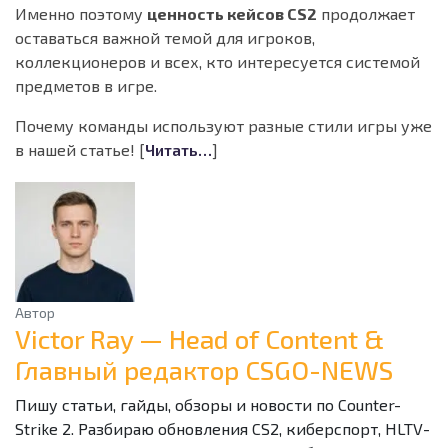
Именно поэтому
ценность кейсов CS2
продолжает
оставаться важной темой для игроков,
коллекционеров и всех, кто интересуется системой
предметов в игре.
Почему команды используют разные стили игры уже
в нашей статье! [
Читать…
]
Автор
Victor Ray — Head of Content &
Главный редактор CSGO-NEWS
Пишу статьи, гайды, обзоры и новости по Counter-
Strike 2. Разбираю обновления CS2, киберспорт, HLTV-