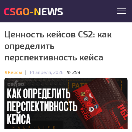
CSGO-NEWS
Ценность кейсов CS2: как
определить
перспективность кейса
#Кейсы
|
14 апреля, 2026
259