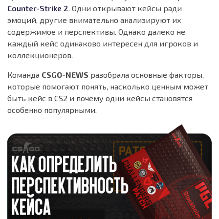
Counter-Strike 2
. Одни открывают кейсы ради
эмоций, другие внимательно анализируют их
содержимое и перспективы. Однако далеко не
каждый кейс одинаково интересен для игроков и
коллекционеров.
Команда
CSGO-NEWS
разобрала основные факторы,
которые помогают понять, насколько ценным может
быть кейс в CS2 и почему одни кейсы становятся
особенно популярными.