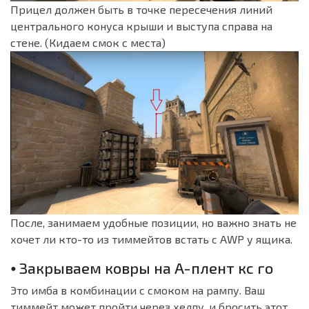
Прицел должен быть в точке пересечения линий
центрального конуса крыши и выступа справа на
стене. (Кидаем смок с места)
После, занимаем удобные позиции, но важно знать не
хочет ли кто-то из тиммейтов встать с AWP у ящика.
⦁ Закрываем ковры на A-плент кс го
Это имба в комбинации с смоком на рампу. Ваш
тиммейт может пройти через хелпу, и бросить этот