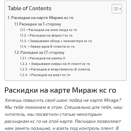
Table of Contents
Раскидки на карте Мираж кс го
Раскидки за T-сторону
⦁ Раскидка на окно мида кс го.
⦁ Раскидка на форест кс го.
⦁ Закрываем обзор с коннектора кс го.
⦁ Левая арка B-плента кс го.
Раскидки за CT-сторону
⦁ Раскидка на рампу A
⦁ Закрываем ковры на A-плент кс го
⦁ Раскидка в апартаменты B-плента
⦁ Раскидка на шорт кс го
Раскидки на карте Мираж кс го
Хочешь повысить свой шанс побед на карте Mirage?
Мы тебе поможем в этом. Специально для тебя, наш
читатель, мы посветили статью некоторым
раскидкам кс го на этой карте. Раскидки позволяют
нам занять позицию, и взять под контроль плент. В