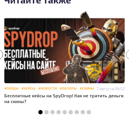
#ГАЙДЫ
#КЕЙСЫ
#НОВОСТИ
#ОБЗОРЫ
#СКИНЫ
1 августа 06:52
Бесплатные кейсы на SpyDrop! Как не тратить деньги
на скины?