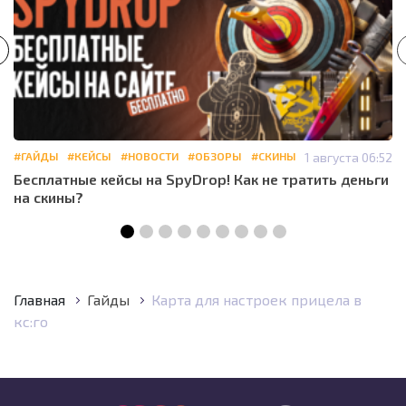
#ГАЙДЫ
#КЕЙСЫ
#НОВОСТИ
#ОБЗОРЫ
#СКИНЫ
1 августа 06:52
Бесплатные кейсы на SpyDrop! Как не тратить деньги
на скины?
Главная
Гайды
Карта для настроек прицела в
кс:го