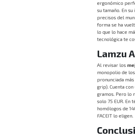
ergonómico perfe
su tamaño. En su 
precisos del mund
forma se ha vuel
lo que lo hace má
tecnológica te co
Lamzu At
Al revisar los
mej
monopolio de los 
pronunciada más c
grip). Cuenta con
gramos. Pero lo 
solo 75 EUR. En t
homólogos de 140
FACEIT lo eligen.
Conclusi