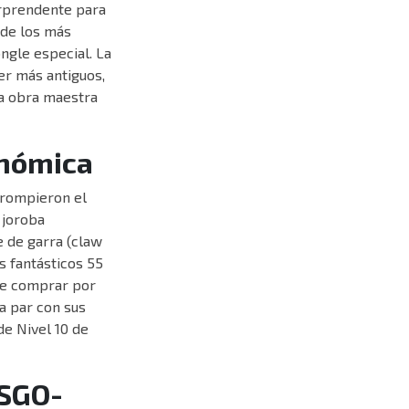
orprendente para
 de los más
ngle especial. La
r más antiguos,
ta obra maestra
onómica
 rompieron el
 joroba
e de garra (claw
s fantásticos 55
ede comprar por
la par con sus
de Nivel 10 de
CSGO-