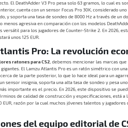
cto. El DeathAdder V3 Pro pesa solo 63 gramos, lo cual es s
interior, cuenta con un sensor Focus Pro 30K, considerado uno
o, y soporta una tasa de sondeo de 8000 Hz a través de un do
to menos agresiva en comparación con los modelos DeathAdde
s versátil para los jugadores de Counter-Strike 2. En 2026, es
stará unos 125 EUR.
lantis Pro: La revolución ec
ores ratones para CS2
, debemos mencionar las marcas que
gigantes. El Lamzu Atlantis Pro es un ratón simétrico con una
erca de la parte posterior, lo que lo hace ideal para un agarr
 un sensor insignia, soporta una alta tasa de sondeo y pesa uno
más importante es el precio. En 2026, este dispositivo se pu
érminos de calidad de construcción y especificaciones, está a 
 EUR, razón por la cual muchos jóvenes talentos y jugadores 
ones del equipo editorial de 