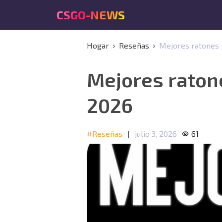
CSGO-NEWS
Hogar
Reseñas
Mejores ratones p
Mejores ratone
2026
#Reseñas
|
julio 3, 2026
61