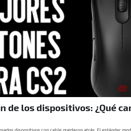
n de los dispositivos: ¿Qué c
esados dispositivos con cable quedaron atrás. El estándar mod