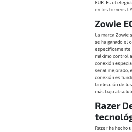
EUR. Es el elegi
en los torneos L
Zowie EC
La marca Zowie s
se ha ganado el 
específicamente p
máximo control a
conexión especial
señal mejorado, e
conexión es fund
la elección de lo
más bajo absolut
Razer D
tecnoló
Razer ha hecho un