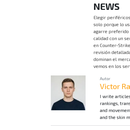
NEWS
Elegir periférico
solo porque lo us
agarre preferido y
calidad con un se
en Counter-Strik
revisión detalla
dominan el merca
vemos en los ser
Autor
Victor 
I write articl
rankings, tra
and movement 
and the skin 