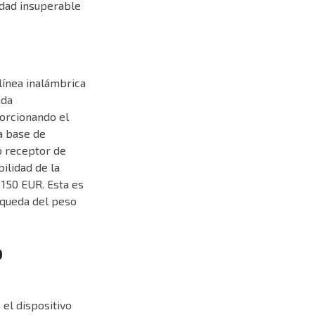
idad insuperable
línea inalámbrica
ada
porcionando el
a base de
o receptor de
ilidad de la
150 EUR. Esta es
squeda del peso
o
el dispositivo