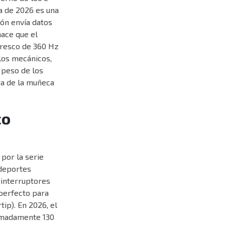
a de 2026 es una
tón envía datos
hace que el
fresco de 360 Hz
los mecánicos,
 peso de los
ga de la muñeca
co
por la serie
 deportes
 interruptores
 perfecto para
tip). En 2026, el
ximadamente 130