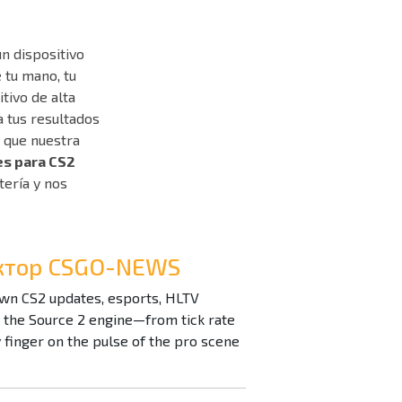
n dispositivo
 tu mano, tu
tivo de alta
a tus resultados
 que nuestra
es para CS2
ería y nos
дактор CSGO-NEWS
down CS2 updates, esports, HLTV
n the Source 2 engine—from tick rate
inger on the pulse of the pro scene