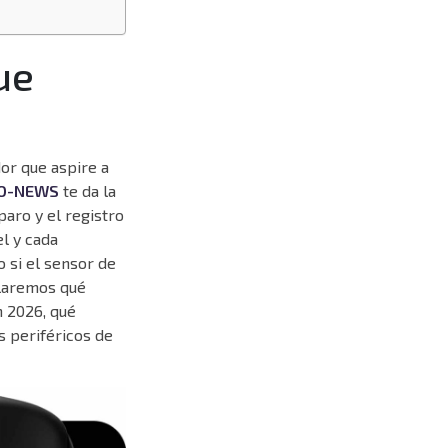
ue
or que aspire a
O-NEWS
te da la
paro y el registro
el y cada
 si el sensor de
llaremos qué
n 2026, qué
s periféricos de