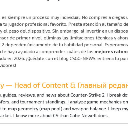
s es siempre un proceso muy individual. No compres a ciegas u
a tu jugador profesional favorito. Presta atención al tamaño de
 el peso del dispositivo. Sin embargo, al invertir en un disposi
nsor de primer nivel, eliminas las limitaciones técnicas y ahor
e 2 dependen únicamente de tu habilidad personal. Esperamos
da te haya ayudado a comprender cuáles de los
mejores raton
do en 2026. ¡Quédate con el blog CSGO-NEWS, entrena tu punt
vidores!
Ray — Head of Content & Главный ре
es, guides, reviews, and news about Counter-Strike 2. I break 
nsfers, and tournament standings. I analyze game mechanics o
to map geometry (map pool) and weapon balance. I keep my f
market. I know more about CS than Gabe Newell does.