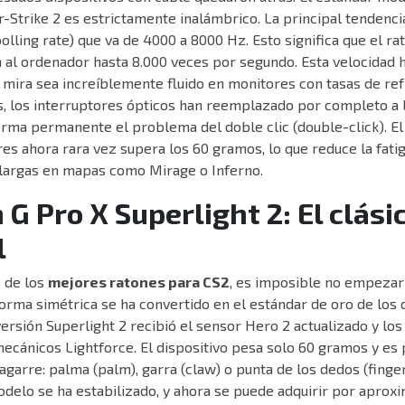
-Strike 2 es estrictamente inalámbrico. La principal tendenci
olling rate) que va de 4000 a 8000 Hz. Esto significa que el ra
 al ordenador hasta 8.000 veces por segundo. Esta velocidad 
 mira sea increíblemente fluido en monitores con tasas de re
, los interruptores ópticos han reemplazado por completo a 
orma permanente el problema del doble clic (double-click). El
es ahora rara vez supera los 60 gramos, lo que reduce la fati
 largas en mapas como Mirage o Inferno.
 G Pro X Superlight 2: El clási
l
 de los
mejores ratones para CS2
, es imposible no empezar 
forma simétrica se ha convertido en el estándar de oro de los
versión Superlight 2 recibió el sensor Hero 2 actualizado y los
ecánicos Lightforce. El dispositivo pesa solo 60 gramos y es
 agarre: palma (palm), garra (claw) o punta de los dedos (finger
odelo se ha estabilizado, y ahora se puede adquirir por apro