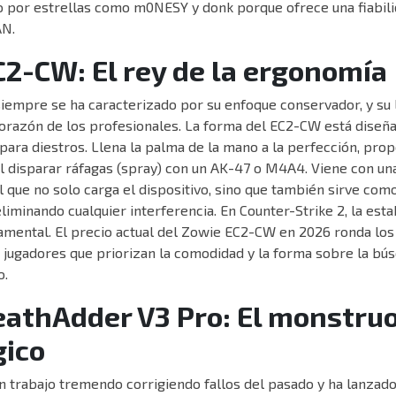
do por estrellas como m0NESY y donk porque ofrece una fiabil
AN.
2-CW: El rey de la ergonomía
iempre se ha caracterizado por su enfoque conservador, y su 
corazón de los profesionales. La forma del EC2-CW está diseñ
ara diestros. Llena la palma de la mano a la perfección, pro
l disparar ráfagas (spray) con un AK-47 o M4A4. Viene con un
 que no solo carga el dispositivo, sino que también sirve com
liminando cualquier interferencia. En Counter-Strike 2, la estab
amental. El precio actual del Zowie EC2-CW en 2026 ronda los 
s jugadores que priorizan la comodidad y la forma sobre la bú
o.
eathAdder V3 Pro: El monstru
gico
 trabajo tremendo corrigiendo fallos del pasado y ha lanzado 