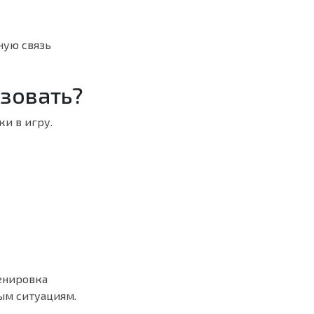
ную связь
ьзовать?
и в игру.
енировка
ым ситуациям.