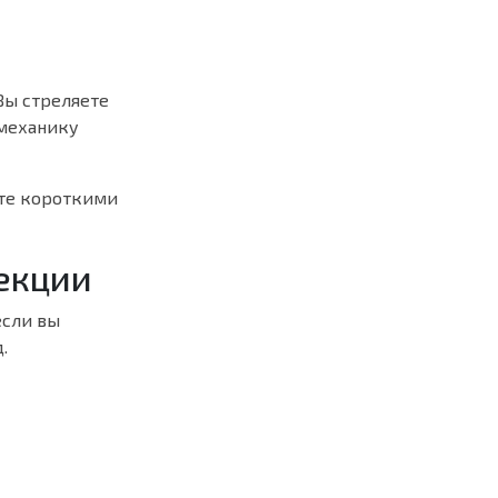
Вы стреляете
 механику
йте короткими
екции
если вы
.