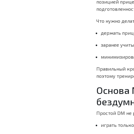
позицией прицел
подготовленност
Что нужно делат
держать прице
заранее учит
минимизиров
Правильный кро
поэтому трениро
Основа 
бездум
Простой DM не 
играть только