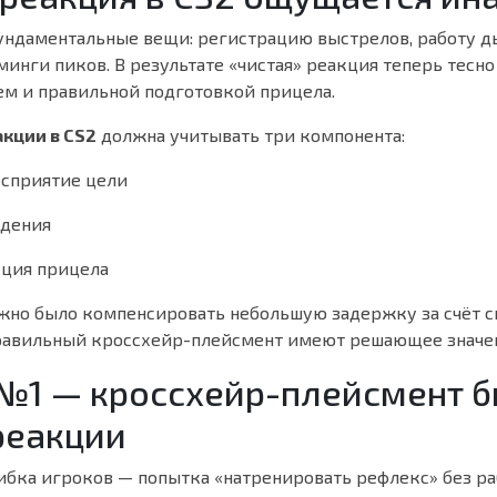
ундаментальные вещи: регистрацию выстрелов, работу 
инги пиков. В результате «чистая» реакция теперь тесно 
м и правильной подготовкой прицела.
кции в CS2
должна учитывать три компонента:
осприятие цели
едения
ция прицела
жно было компенсировать небольшую задержку за счёт сп
правильный кроссхейр-плейсмент имеют решающее значе
№1 — кроссхейр-плейсмент б
реакции
шибка игроков — попытка «натренировать рефлекс» без р