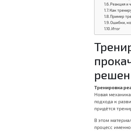
Реакция и 
Как тренир
Пример тре
Ошибки, к
Итог
Тренир
прокач
решен
Тренировка реа
Новая механика
подхода к разви
придётся тренир
В этом материа
процесс именно 