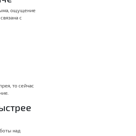
дыма, ощущение
связана с
рея, то сейчас
ние.
ыстрее
аботы над