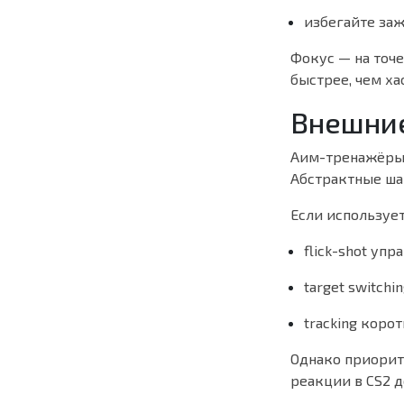
избегайте за
Фокус — на точ
быстрее, чем ха
Внешние
Аим-тренажёры 
Абстрактные ша
Если используе
flick-shot уп
target switchi
tracking коро
Однако приорит
реакции в CS2 