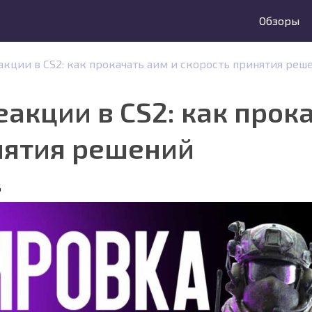
Обзоры
кции в CS2: как прокачать аим и скорость принятия реш
акции в CS2: как прок
нятия решений
6