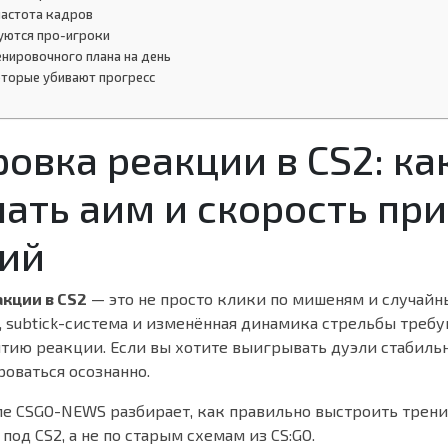
частота кадров
уются про-игроки
нировочного плана на день
оторые убивают прогресс
овка реакции в CS2: ка
ать аим и скорость пр
ий
кции в CS2
— это не просто клики по мишеням и случайн
, subtick-система и изменённая динамика стрельбы требу
тию реакции. Если вы хотите выигрывать дуэли стабильно,
оваться осознанно.
ле CSGO-NEWS разбирает, как правильно выстроить трен
под CS2, а не по старым схемам из CS:GO.