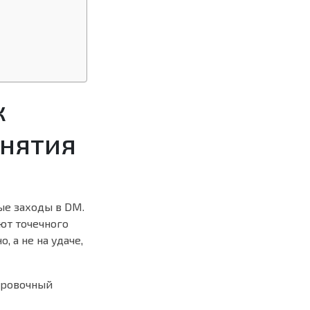
к
инятия
ые заходы в DM.
ют точечного
 а не на удаче,
ировочный