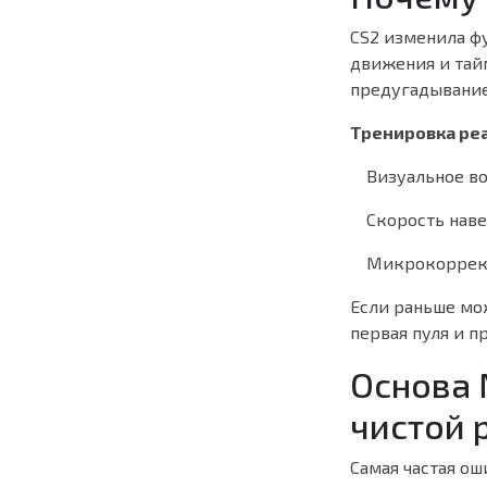
CS2 изменила ф
движения и тайм
предугадывание
Тренировка реа
Визуальное в
Скорость нав
Микрокоррек
Если раньше мо
первая пуля и 
Основа 
чистой 
Самая частая о