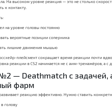
а. На высоком уровне реакция — это не столько скорост
ь к контакту.
ь:
л на уровне головы постоянно
ывать вероятные позиции соперника
ать лишние движения мышью
ссхейр-плейсмент сокращает время реакции почти вдво
вка реакции в CS2 начинается не с аим-тренажёров, а с 
№2 — Deathmatch с задачей, 
ный фарм
развивает реакцию эффективно. Нужно ставить конкретн
 в голову