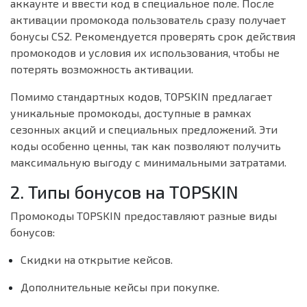
аккаунте и ввести код в специальное поле. После
активации промокода пользователь сразу получает
бонусы CS2. Рекомендуется проверять срок действия
промокодов и условия их использования, чтобы не
потерять возможность активации.
Помимо стандартных кодов, TOPSKIN предлагает
уникальные промокоды, доступные в рамках
сезонных акций и специальных предложений. Эти
коды особенно ценны, так как позволяют получить
максимальную выгоду с минимальными затратами.
2. Типы бонусов на TOPSKIN
Промокоды TOPSKIN предоставляют разные виды
бонусов:
Скидки на открытие кейсов.
Дополнительные кейсы при покупке.