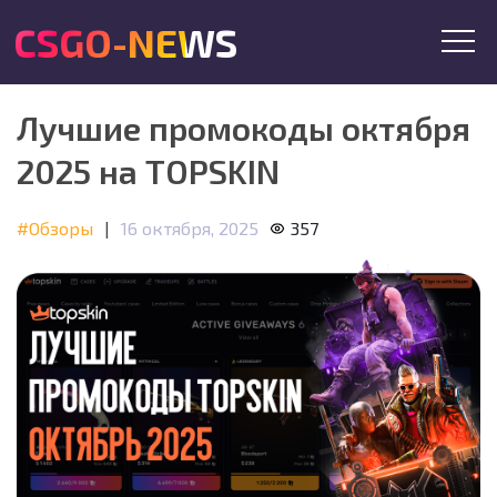
CSGO-NEWS
Лучшие промокоды октября
2025 на TOPSKIN
#Обзоры
|
16 октября, 2025
357