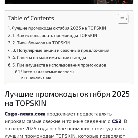
Table of Contents
Лучшие промокоды октября 2025 на TOPSKIN
1. Как использовать промокоды TOPSKIN
2. Типы бонусов на TOPSKIN
3. Популярные акции и сезонные предложения
4. Советы по максимизации выгоды
5. Преимущества использования промокодов
Часто задаваемые вопросы
Заключение
Лучшие промокоды октября 2025
на TOPSKIN
Csgo-news.com
продолжает предоставлять
игрокам самые свежие и точные сведения о
CS2
. В
октябре 2025 года особое внимание стоит уделить
лучшим промокодам TOPSKIN, которые позволяют