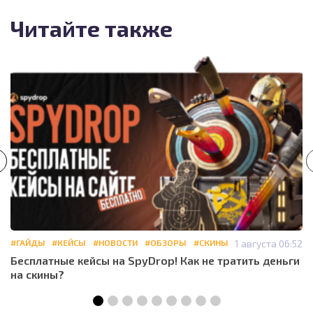
Читайте также
#ГАЙДЫ
#КЕЙСЫ
#НОВОСТИ
#ОБЗОРЫ
#СКИНЫ
1 августа 06:52
Бесплатные кейсы на SpyDrop! Как не тратить деньги
на скины?