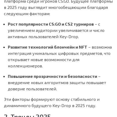
платформа среди игроков CS:GO. Будущее платформы
в 2025 году выглядит многообещающим благодаря
следующим факторам:
Рост популярности CS:GO и CS2 турниров
– с
увеличением аудитории увеличивается и число
активных пользователей Key-Drop.
Развитие технологий блокчейн и NFT
– возможна
интеграция уникальных цифровых предметов, что
открывает новые возможности для
коллекционеров.
Повышение прозрачности и безопасности
–
внедрение новых алгоритмов защиты повышает
доверие пользователей.
Эти факторы формируют основу стабильного и
динамичного будущего Key-Drop в 2025 году.
2. Тренды 2025