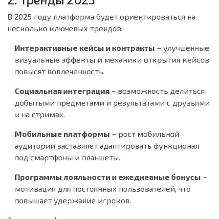
В 2025 году платформа будет ориентироваться на
несколько ключевых трендов:
Интерактивные кейсы и контракты
– улучшенные
визуальные эффекты и механики открытия кейсов
повысят вовлеченность.
Социальная интеграция
– возможность делиться
добытыми предметами и результатами с друзьями
и на стримах.
Мобильные платформы
– рост мобильной
аудитории заставляет адаптировать функционал
под смартфоны и планшеты.
Программы лояльности и ежедневные бонусы
–
мотивация для постоянных пользователей, что
повышает удержание игроков.