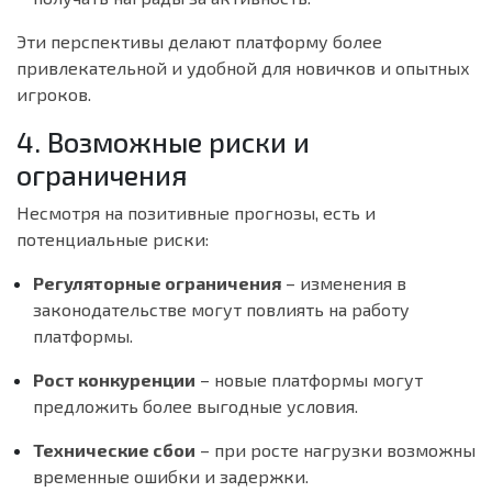
Эти перспективы делают платформу более
привлекательной и удобной для новичков и опытных
игроков.
4. Возможные риски и
ограничения
Несмотря на позитивные прогнозы, есть и
потенциальные риски:
Регуляторные ограничения
– изменения в
законодательстве могут повлиять на работу
платформы.
Рост конкуренции
– новые платформы могут
предложить более выгодные условия.
Технические сбои
– при росте нагрузки возможны
временные ошибки и задержки.