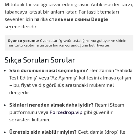
Mitolojik bir varlığı tasvir eden gravür. Antik eserler tarzı,
tabancaya kutsal bir anlam katar. Fantastik temaları
sevenler için harika
стильные скины Deagle
seçenekleridir.
Oyuncu yorumu:
Oyuncular “gravür ustalığını” vurguluyor ve skinin
her türlü kaplama türüyle harika göründüğünü belirtiyorlar.
Sıkça Sorulan Sorular
Skin durumunu nasıl seçmeliyim?
Her zaman “Sahada
Test Edilmiş” veya “Az Aşınmış” kalitesini almaya çalışın
– bu, fiyat ve dış görünüş arasındaki mükemmel
dengedir.
Skinleri nereden almak daha iyidir?
Resmi Steam
platformunu veya
Forcedrop.vip
gibi güvenilir
servisleri kullanın.
Ücretsiz skin alabilir miyim?
Evet, damla (drop) ile