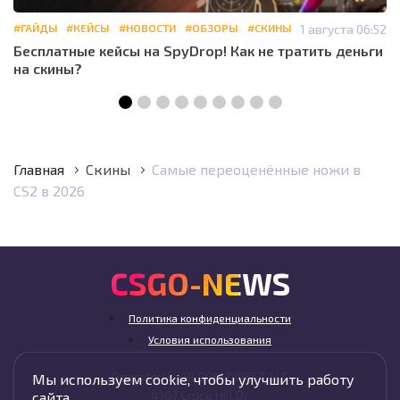
#ГАЙДЫ
#КЕЙСЫ
#НОВОСТИ
#ОБЗОРЫ
#СКИНЫ
1 августа 06:52
Бесплатные кейсы на SpyDrop! Как не тратить деньги
на скины?
Главная
Скины
Самые переоценённые ножи в
CS2 в 2026
CSGO-NEWS
Политика конфиденциальности
Условия использования
Operated by BLOOM DIRECT LLC
Мы используем cookie, чтобы улучшить работу
4107 Cruce Hill Dr,
сайта