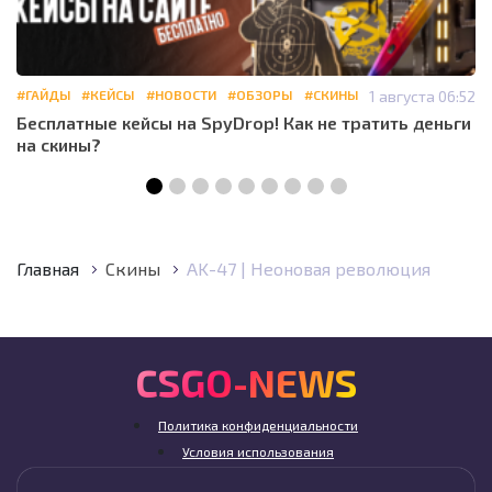
#ГАЙДЫ
#КЕЙСЫ
#НОВОСТИ
#ОБЗОРЫ
#СКИНЫ
1 августа 06:52
Бесплатные кейсы на SpyDrop! Как не тратить деньги
на скины?
Главная
Скины
AK-47 | Неоновая революция
CSGO-NEWS
Политика конфиденциальности
Условия использования