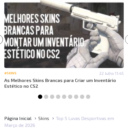
#SKINS
22 Julho 11:45
As Melhores Skins Brancas para Criar um Inventário
Estético no CS2
Página Inicial
Skins
Top 5 Luvas Desportivas em
Março de 2026