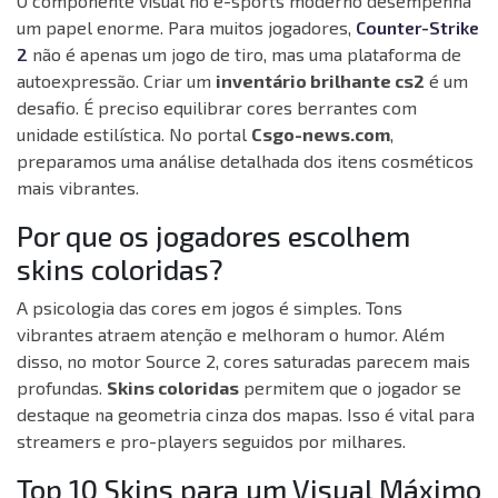
O componente visual no e-sports moderno desempenha
um papel enorme. Para muitos jogadores,
Counter-Strike
2
não é apenas um jogo de tiro, mas uma plataforma de
autoexpressão. Criar um
inventário brilhante cs2
é um
desafio. É preciso equilibrar cores berrantes com
unidade estilística. No portal
Csgo-news.com
,
preparamos uma análise detalhada dos itens cosméticos
mais vibrantes.
Por que os jogadores escolhem
skins coloridas?
A psicologia das cores em jogos é simples. Tons
vibrantes atraem atenção e melhoram o humor. Além
disso, no motor Source 2, cores saturadas parecem mais
profundas.
Skins coloridas
permitem que o jogador se
destaque na geometria cinza dos mapas. Isso é vital para
streamers e pro-players seguidos por milhares.
Top 10 Skins para um Visual Máximo