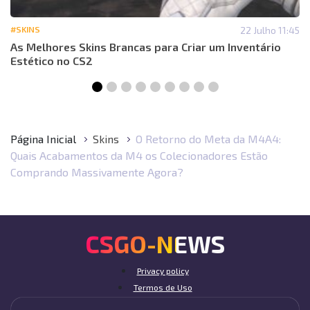
#SKINS
22 Julho 11:45
As Melhores Skins Brancas para Criar um Inventário
Estético no CS2
Página Inicial
Skins
O Retorno do Meta da M4A4:
Quais Acabamentos da M4 os Colecionadores Estão
Comprando Massivamente Agora?
CSGO-NEWS
Privacy policy
Termos de Uso