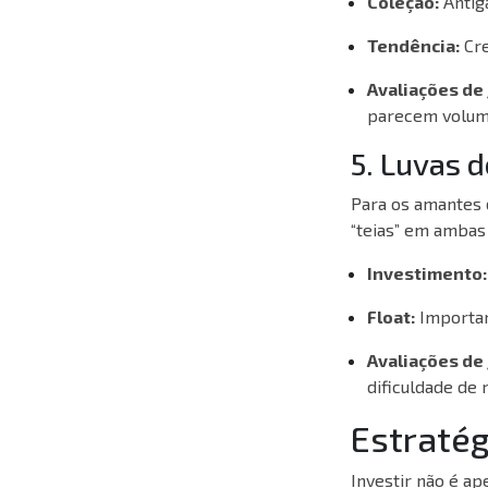
Coleção:
Antiga
Tendência:
Cre
Avaliações de
parecem volum
5. Luvas d
Para os amantes d
“teias” em ambas 
Investimento:
Float:
Importan
Avaliações de
dificuldade de 
Estratég
Investir não é a