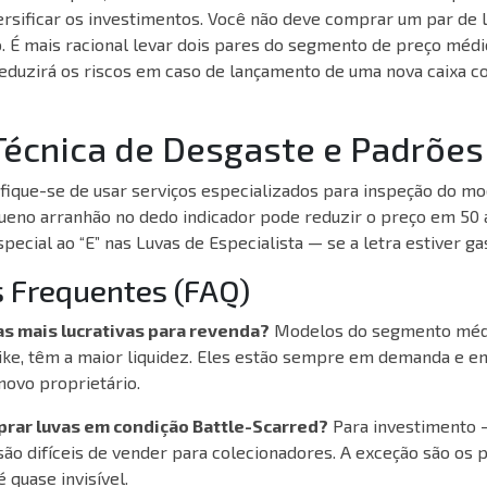
sificar os investimentos. Você não deve comprar um par de l
. É mais racional levar dois pares do segmento de preço médi
 reduzirá os riscos em caso de lançamento de uma nova caixa c
Técnica de Desgaste e Padrões
ifique-se de usar serviços especializados para inspeção do m
ueno arranhão no dedo indicador pode reduzir o preço em 50 a
ecial ao “E” nas Luvas de Especialista — se a letra estiver gast
 Frequentes (FAQ)
as mais lucrativas para revenda?
Modelos do segmento méd
rike, têm a maior liquidez. Eles estão sempre em demanda e 
ovo proprietário.
prar luvas em condição Battle-Scarred?
Para investimento —
ão difíceis de vender para colecionadores. A exceção são os 
 quase invisível.