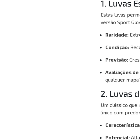
1. Luvas E
Estas luvas perma
versão Sport Glo
Raridade:
Extr
Condição:
Reco
Previsão:
Cres
Avaliações de
qualquer mapa”,
2. Luvas d
Um clássico que 
único com predom
Característica
Potencial:
Alta