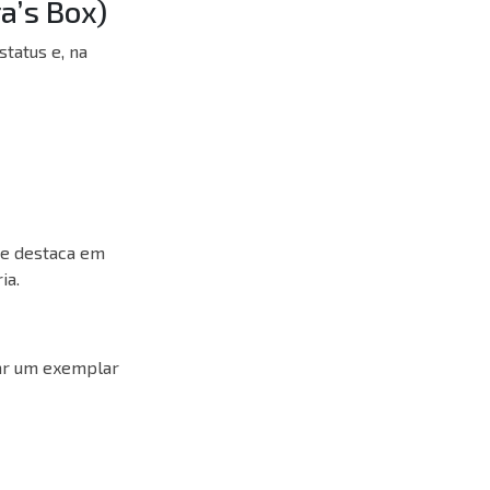
a’s Box)
tatus e, na
se destaca em
ia.
rar um exemplar