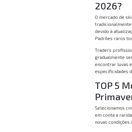
2026?
O mercado de skin
tradicionalmente
devido à atualiza
Padrões raros to
Traders profissio
gradualmente sen
encontrar luvas e
especificidades 
TOP 5 M
Primave
Selecionamos cin
em conta a rarid
novas condições 