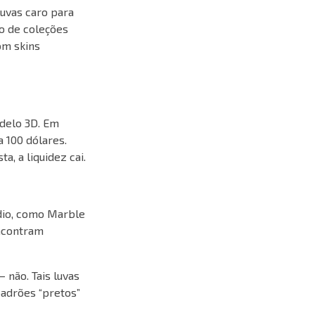
uvas caro para
o de coleções
om skins
odelo 3D. Em
 100 dólares.
a, a liquidez cai.
io, como Marble
encontram
 não. Tais luvas
padrões “pretos”