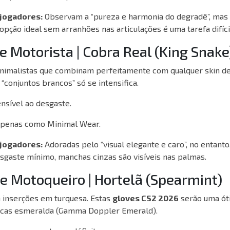
 jogadores:
Observam a “pureza e harmonia do degradê”, mas
pção ideal sem arranhões nas articulações é uma tarefa difícil
e Motorista | Cobra Real (King Snake
nimalistas que combinam perfeitamente com qualquer skin de
“conjuntos brancos” só se intensifica.
nsível ao desgaste.
penas como Minimal Wear.
 jogadores:
Adoradas pelo “visual elegante e caro”, no entant
aste mínimo, manchas cinzas são visíveis nas palmas.
de Motoqueiro | Hortelã (Spearmint)
 inserções em turquesa. Estas
gloves CS2 2026
serão uma ót
acas esmeralda (Gamma Doppler Emerald).