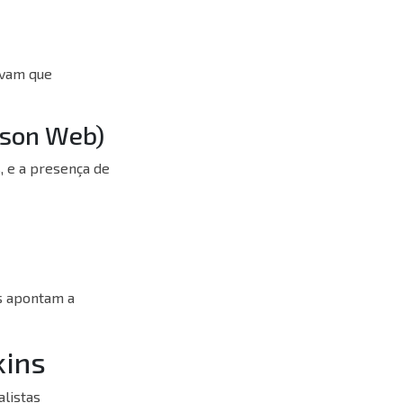
rvam que
imson Web)
, e a presença de
as apontam a
kins
listas