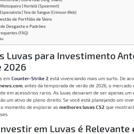
 Motoqueiro | Hortelã (Spearmint)
 Especialista | Teia de Sangue (Crimson Web)
estão de Portfólio de Skins
a de Desgaste e Padrões
requentes (FAQ)
ão
s Luvas para Investimento Ant
e 2026
ns em
Counter-Strike 2
está vivenciando mais um surto. De ac
news.com
, antes da temporada de verão de 2026, o mercado
nte em acessórios raros. As luvas deixaram de ser apenas um
são um ativo de pleno direito. Se você está planejando um inv
 é o momento de explorar as
melhores luvas CS2
que mostrar
ses.
Investir em Luvas é Relevante