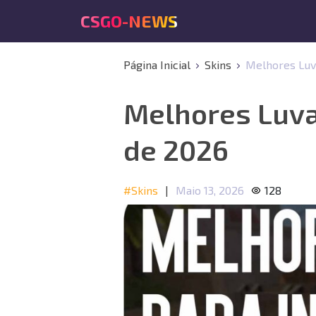
CSGO-NEWS
Página Inicial
Skins
Melhores Luv
Melhores Luva
de 2026
#Skins
|
Maio 13, 2026
128