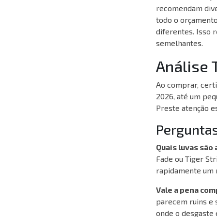
recomendam diver
todo o orçamento
diferentes. Isso
semelhantes.
Análise 
Ao comprar, cert
2026, até um peq
Preste atenção esp
Perguntas
Quais luvas são 
Fade ou Tiger St
rapidamente um n
Vale a pena com
parecem ruins e s
onde o desgaste é