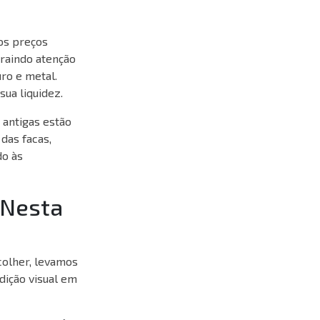
 os preços
raindo atenção
ro e metal.
ua liquidez.
 antigas estão
das facas,
do às
 Nesta
colher, levamos
dição visual em