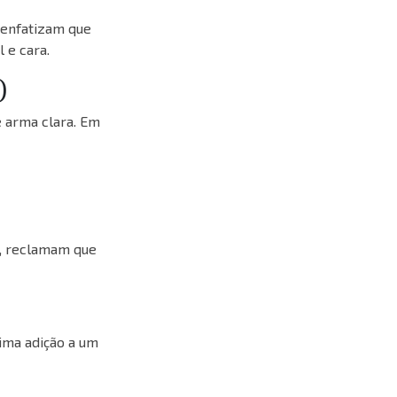
 enfatizam que
 e cara.
)
 arma clara. Em
o, reclamam que
ima adição a um