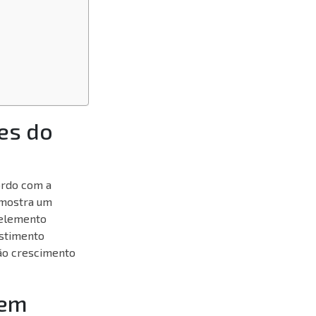
es do
ordo com a
 mostra um
 elemento
estimento
ão crescimento
 em