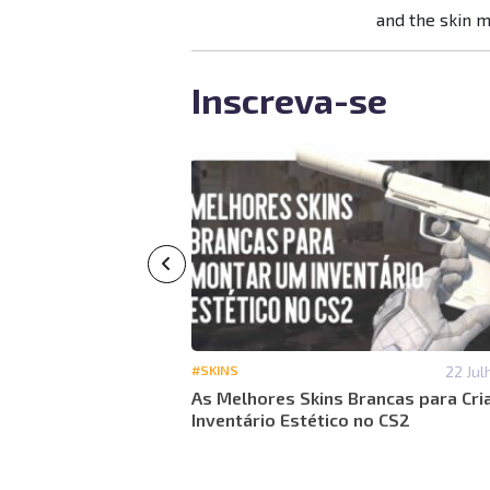
and the skin 
Inscreva-se
14 Julho 15:53
#SKINS
22 Jul
ermelhas para um
As Melhores Skins Brancas para Cri
Inventário Estético no CS2