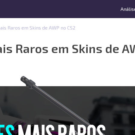
Anális
ais Raros em Skins de AWP no CS2
is Raros em Skins de A