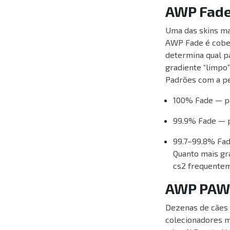
AWP Fad
Uma das skins ma
AWP Fade é cober
determina qual pa
gradiente “limpo
Padrões com a pe
100% Fade — pa
99.9% Fade — p
99.7–99.8% Fad
Quanto mais gr
cs2 frequente
AWP PAW
Dezenas de cães 
colecionadores m