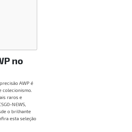
WP no
e precisão AWP é
e colecionismo.
is raros e
g CSGO-NEWS,
sde o brilhante
fira esta seleção