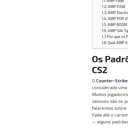
AWP Fade
AWP PAW
AWP Electri
AWP POP 
AWP BOOM
AWP Silk Ti
Por que os 
Qual AWP E
Os Padr
CS2
O
Counter-Strike
considerado uma 
Muitos jogadores
valiosos são os 
falaremos sobre 
Fade até o caris
— alguns padrões