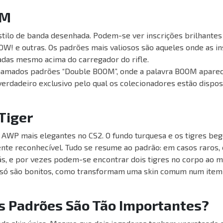
OM
stilo de banda desenhada. Podem-se ver inscrições brilhantes
W! e outras. Os padrões mais valiosos são aqueles onde as in
zadas mesmo acima do carregador do rifle.
hamados padrões “Double BOOM”, onde a palavra BOOM aparec
verdadeiro exclusivo pelo qual os colecionadores estão dispos
Tiger
 AWP mais elegantes no CS2. O fundo turquesa e os tigres be
nte reconhecível. Tudo se resume ao padrão: em casos raros, 
rás, e por vezes podem-se encontrar dois tigres no corpo ao
 só são bonitos, como transformam uma skin comum num item 
s Padrões São Tão Importantes?