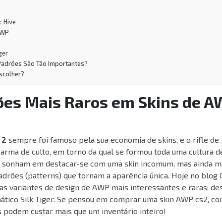
c Hive
AWP
ger
Padrões São Tão Importantes?
scolher?
ões Mais Raros em Skins de A
 2
sempre foi famoso pela sua economia de skins, e o rifle d
arma de culto, em torno da qual se formou toda uma cultura d
 sonham em destacar-se com uma skin incomum, mas ainda ma
padrões (patterns) que tornam a aparência única. Hoje no blo
as variantes de design de AWP mais interessantes e raras: de
mático Silk Tiger. Se pensou em comprar uma skin AWP cs2, con
 podem custar mais que um inventário inteiro!