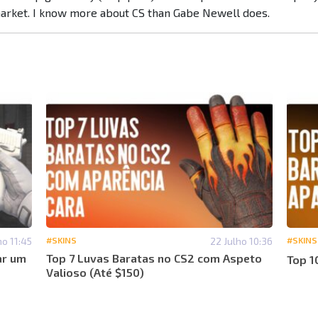
market. I know more about CS than Gabe Newell does.
ho 11:45
#SKINS
22 Julho 10:36
#SKINS
ar um
Top 7 Luvas Baratas no CS2 com Aspeto
Top 1
Valioso (Até $150)