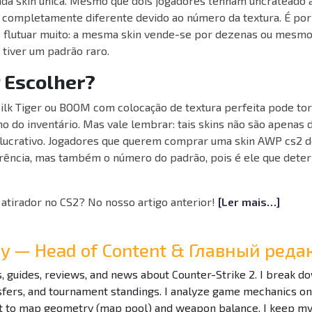
ada skin única. Mesmo que dois jogadores tenham uncratead
 completamente diferente devido ao número da textura. É por
flutuar muito: a mesma skin vende-se por dezenas ou mesmo
 tiver um padrão raro.
 Escolher?
lk Tiger ou BOOM com colocação de textura perfeita pode to
o do inventário. Mas vale lembrar: tais skins não são apenas
lucrativo. Jogadores que querem comprar uma skin AWP cs2 
rência, mas também o número do padrão, pois é ele que deter
atirador no CS2? No nosso artigo anterior!
[Ler mais…]
Ray — Head of Content & Главный ре
es, guides, reviews, and news about Counter-Strike 2. I break 
nsfers, and tournament standings. I analyze game mechanics o
to map geometry (map pool) and weapon balance. I keep my f