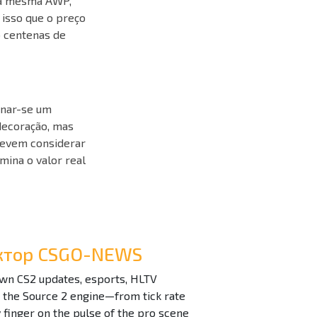
o a mesma AWP,
 isso que o preço
 centenas de
rnar-se um
 decoração, mas
devem considerar
mina o valor real
дактор CSGO-NEWS
down CS2 updates, esports, HLTV
n the Source 2 engine—from tick rate
inger on the pulse of the pro scene