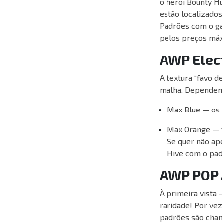
o herói Bounty H
estão localizado
Padrões com o ga
pelos preços má
AWP Elect
A textura “favo d
malha. Dependendo
Max Blue — os 
Max Orange — v
Se quer não ap
Hive com o pad
AWP POP
À primeira vista 
raridade! Por ve
padrões são cham