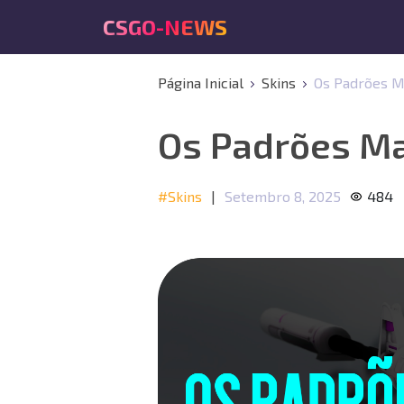
CSGO-NEWS
Página Inicial
Skins
Os Padrões M
Os Padrões Ma
#Skins
|
Setembro 8, 2025
484