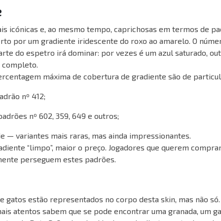
e
is icónicas e, ao mesmo tempo, caprichosas em termos de pa
to por um gradiente iridescente do roxo ao amarelo. O núme
rte do espetro irá dominar: por vezes é um azul saturado, ou
” completo.
rcentagem máxima de cobertura de gradiente são de particula
drão nº 412;
adrões nº 602, 359, 649 e outros;
e — variantes mais raras, mas ainda impressionantes.
adiente “limpo”, maior o preço. Jogadores que querem compr
mente perseguem estes padrões.
e gatos estão representados no corpo desta skin, mas não só.
ais atentos sabem que se pode encontrar uma granada, um ga