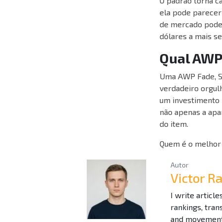
O padrão torna c
ela pode parecer
de mercado pode 
dólares a mais se
Qual AWP
Uma AWP Fade, Si
verdadeiro orgulh
um investimento 
não apenas a apa
do item.
Quem é o melhor 
Autor
Victor 
I write articl
rankings, tra
and movement 