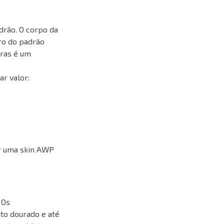
drão. O corpo da
ro do padrão
tras é um
r valor:
ar uma skin AWP
 Os
to dourado e até