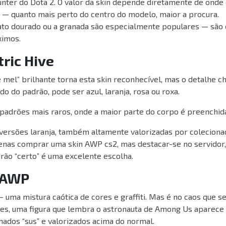
unter do Dota 2. O valor da skin depende diretamente de onde
s — quanto mais perto do centro do modelo, maior a procura.
to dourado ou a granada são especialmente populares — são
ximos.
ric Hive
e mel” brilhante torna esta skin reconhecível, mas o detalhe ch
 do padrão, pode ser azul, laranja, rosa ou roxa.
padrões mais raros, onde a maior parte do corpo é preenchid
ersões laranja, também altamente valorizadas por coleciona
enas comprar uma skin AWP cs2, mas destacar-se no servidor,
rão “certo” é uma excelente escolha.
 AWP
— uma mistura caótica de cores e graffiti. Mas é no caos que 
zes, uma figura que lembra o astronauta de Among Us aparece 
ados “sus” e valorizados acima do normal.