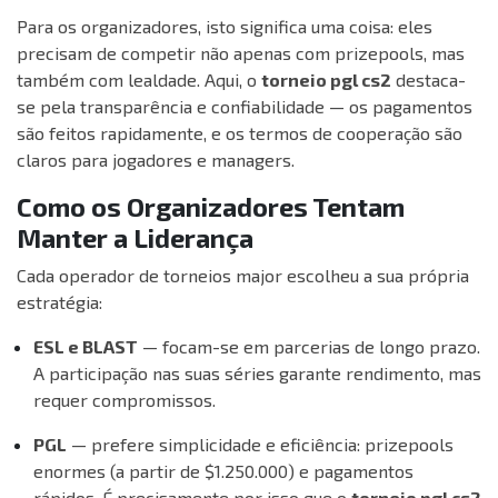
Para os organizadores, isto significa uma coisa: eles
precisam de competir não apenas com prizepools, mas
também com lealdade. Aqui, o
torneio pgl cs2
destaca-
se pela transparência e confiabilidade — os pagamentos
são feitos rapidamente, e os termos de cooperação são
claros para jogadores e managers.
Como os Organizadores Tentam
Manter a Liderança
Cada operador de torneios major escolheu a sua própria
estratégia:
ESL e BLAST
— focam-se em parcerias de longo prazo.
A participação nas suas séries garante rendimento, mas
requer compromissos.
PGL
— prefere simplicidade e eficiência: prizepools
enormes (a partir de $1.250.000) e pagamentos
rápidos. É precisamente por isso que o
torneio pgl cs2