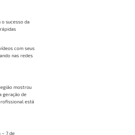
a o sucesso da
rápidas
 vídeos com seus
zando nas redes
 região mostrou
a geração de
ofissional está
 – 7 de