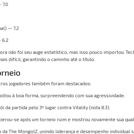
 7.0
nal) — 7.2
— 6.2
rora não foi seu auge estatístico, mas isso pouco importou: Tec
ais difícil, garantindo o caminho até o título.
orneio
tros jogadores também foram destacados:
oltou à boa forma, surpreendendo com sua agressividade.
i da partida pelo 3º lugar contra Vitality (nota 8.3).
erou-se após um torneio ruim e mostrou novamente sua qual
 da The MongolZ, unindo liderança e desempenho individual s