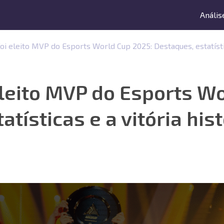
Anális
oi eleito MVP do Esports World Cup 2025: Destaques, estatístic
leito MVP do Esports Wo
tísticas e a vitória his