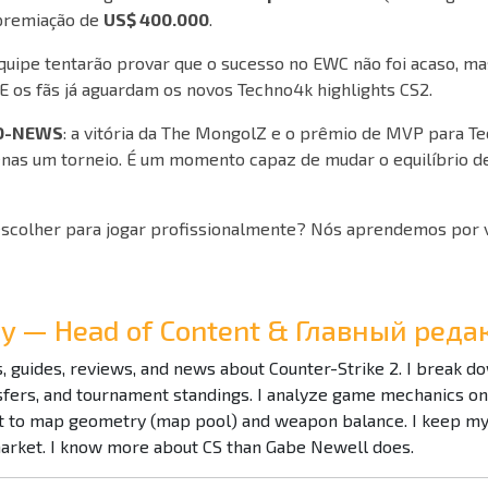
premiação de
US$ 400.000
.
quipe tentarão provar que o sucesso no EWC não foi acaso, m
E os fãs já aguardam os novos Techno4k highlights CS2.
O-NEWS
: a vitória da The MongolZ e o prêmio de MVP para T
as um torneio. É um momento capaz de mudar o equilíbrio de
escolher para jogar profissionalmente? Nós aprendemos por
Ray — Head of Content & Главный ре
es, guides, reviews, and news about Counter-Strike 2. I break 
nsfers, and tournament standings. I analyze game mechanics o
to map geometry (map pool) and weapon balance. I keep my f
market. I know more about CS than Gabe Newell does.