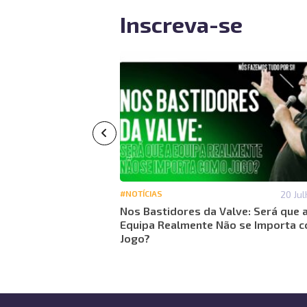
Inscreva-se
29 Maio 14:18
#NOTÍCIAS
20 Jul
26: Análise global
Nos Bastidores da Valve: Será que 
do torneio
Equipa Realmente Não se Importa 
Jogo?