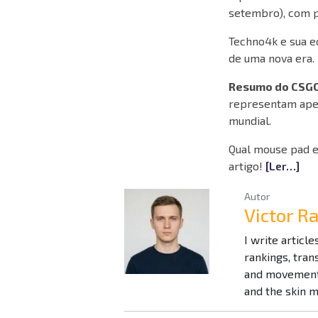
setembro), com 
Techno4k e sua e
de uma nova era. 
Resumo do CSG
representam apen
mundial.
Qual mouse pad 
artigo!
[Ler…]
Autor
Victor 
I write articl
rankings, tra
and movement 
and the skin 