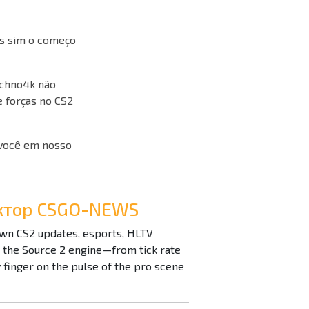
as sim o começo
echno4k não
 forças no CS2
 você em nosso
дактор CSGO-NEWS
down CS2 updates, esports, HLTV
n the Source 2 engine—from tick rate
inger on the pulse of the pro scene