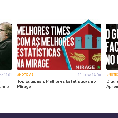
ho 11:01
#NOTÍCIAS
19 Julho 14:04
#NOTÍC
a
Top Equipas z Melhores Estatísticas no
O Gui
com o
Mirage
Apren