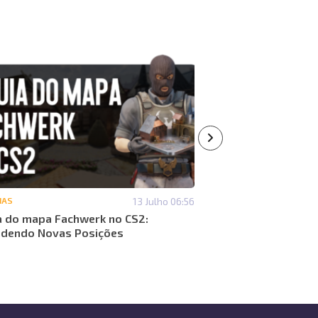
IAS
13 Julho 06:56
#NOTÍCIAS
a do mapa Fachwerk no CS2:
Que itens podem au
dendo Novas Posições
Análise de mercado