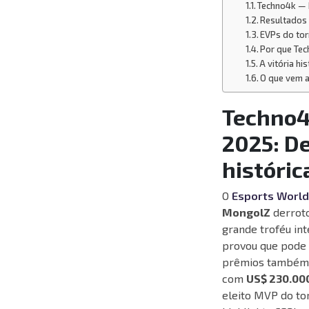
Techno4k — 
Resultados 
EVPs do tor
Por que Te
A vitória h
O que vem a
Techno4k
2025: De
históri
O
Esports World
MongolZ
derrot
grande troféu int
provou que pode 
prêmios também
com
US$ 230.00
eleito MVP do to