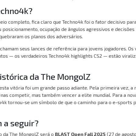
echno4k?
eio completo, fica claro que Techno4k foi o fator decisivo par
 posicionamento, ocupação de ângulos agressivos e decisões 
uebraram os planos dos adversários.
á chamam seus lances de referência para jovens jogadores. Os
s — os verdadeiros Techno4k highlights CS2 — estão virali
histórica da The MongolZ
esta vitória foi um grande passo adiante. Pela primeira vez, a
nas competir, mas também vencer a elite mundial. Para a nov
o4k tornou-se um símbolo de que o caminho para o e-sports pr
 a seguir?
o da The MongolZ será o
BLAST Open Fall 2025
(27 de agosto