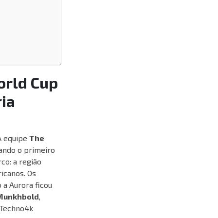
orld Cup
ria
 A equipe
The
tando o primeiro
rco: a região
icanos. Os
o a Aurora ficou
Munkhbold
,
 Techno4k