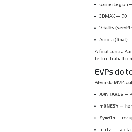
GamerLegion —
3DMAX — 7.0
Vitality (semifi
Aurora (final) 
A final contra Au
feito o trabalho m
EVPs do t
Além do MVP, ou
XANTARES
— v
m0NESY
— heró
ZywOo
— recup
bLitz
— capitão