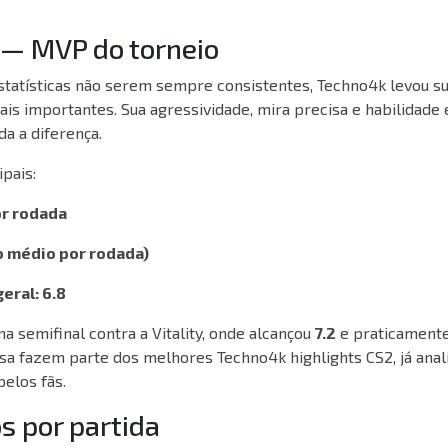
— MVP do torneio
statísticas não serem sempre consistentes, Techno4k levou su
s importantes. Sua agressividade, mira precisa e habilidade 
da a diferença.
ipais:
or rodada
o médio por rodada)
eral: 6.8
na semifinal contra a Vitality, onde alcançou
7.2
e praticamente
sa fazem parte dos melhores Techno4k highlights CS2, já anal
elos fãs.
s por partida