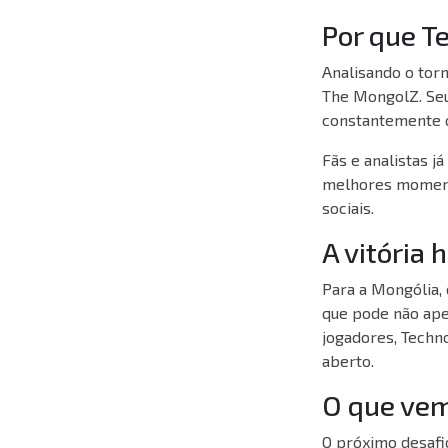
Por que T
Analisando o torn
The MongolZ. Seu
constantemente q
Fãs e analistas j
melhores momento
sociais.
A vitória 
Para a Mongólia, 
que pode não ape
jogadores, Techn
aberto.
O que vem
O próximo desafi