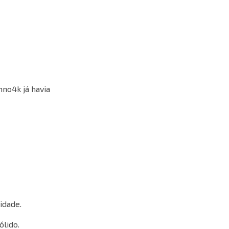
hno4k já havia
idade.
ólido.