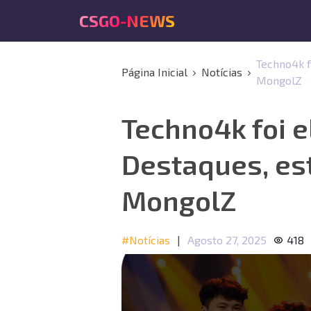
CSGO-NEWS
Techno4k f
Página Inicial
Notícias
MongolZ
Techno4k foi e
Destaques, esta
MongolZ
#Notícias
|
Agosto 27, 2025
418