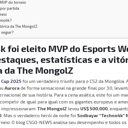
MVP do torneio
por partida
neio
chno4k?
istórica da The MongolZ
 seguir?
 foi eleito MVP do Esports W
staques, estatísticas e a vitó
ca da The MongolZ
 Cup 2025
foi um verdadeiro triunfo para o CS2 da Mongólia.
ou
Aurora
de forma sensacional na grande final por 3:0, levan
ernacional de sua história. Para a cena asiática, este foi um ma
competir de igual para igual com os gigantes europeus e amer
 impressionaram:
The MongolZ
levou
US$ 500.000
, enquant
0
. Mas o verdadeiro herói da noite foi
Sodbayar “Techno4k” 
rneio. O blog CSGO-NEWS analisa seu desempenho e todos os