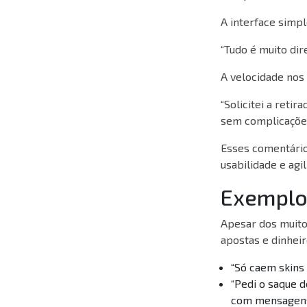
A interface simpl
“Tudo é muito dir
A velocidade nos
“Solicitei a reti
sem complicações
Esses comentári
usabilidade e agil
Exemplo
Apesar dos muito
apostas e dinheir
“Só caem skins 
“Pedi o saque 
com mensagens