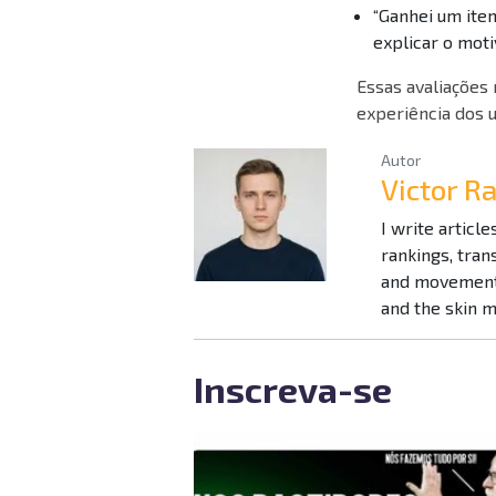
“Ganhei um ite
explicar o moti
Essas avaliações
experiência dos u
Autor
Victor 
I write articl
rankings, tra
and movement 
and the skin 
Inscreva-se