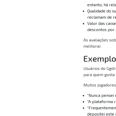
entanto, há rel
Qualidade do su
reclamam de re
Valor das caix
descontos por 
As avaliações so
melhorar.
Exemplos
Usuários do Ggdr
para quem gosta d
Muitos jogadores
“Nunca pensei q
“A plataforma 
“Frequentement
depositei este 