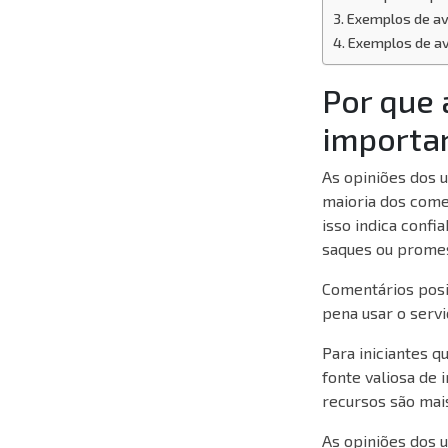
Exemplos de av
Exemplos de av
Por que 
importa
As opiniões dos u
maioria dos comen
isso indica confi
saques ou promes
Comentários posit
pena usar o servi
Para iniciantes q
fonte valiosa de 
recursos são mais
As opiniões dos 