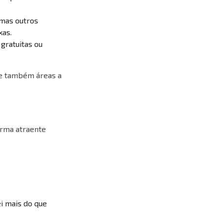
 mas outros
xas.
gratuitas ou
 e também áreas a
rma atraente
i mais do que