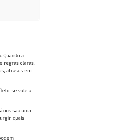
p. Quando a
e regras claras,
as, atrasos em
etir se vale a
uários são uma
rgir, quais
 podem