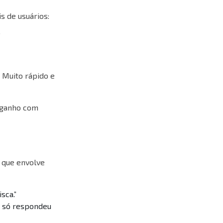
s de usuários:
”
. Muito rápido e
 ganho com
 que envolve
sca.”
e só respondeu