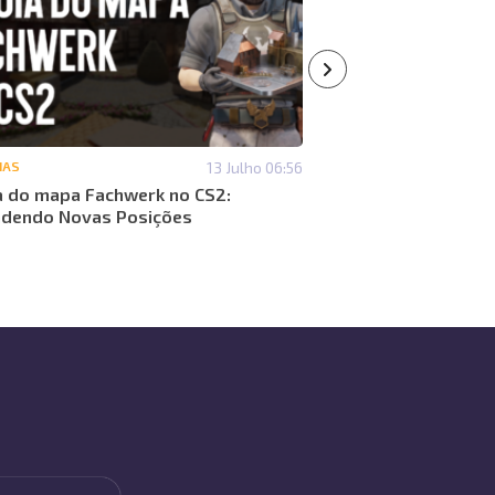
IAS
13 Julho 06:56
#NOTÍCIAS
a do mapa Fachwerk no CS2:
Que itens podem au
dendo Novas Posições
Análise de mercado