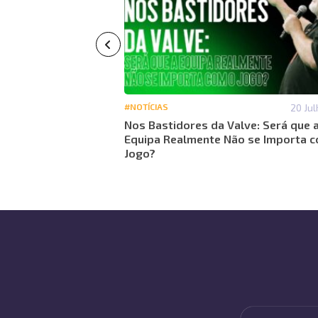
29 Maio 14:18
#NOTÍCIAS
20 Jul
26: Análise global
Nos Bastidores da Valve: Será que 
do torneio
Equipa Realmente Não se Importa 
Jogo?