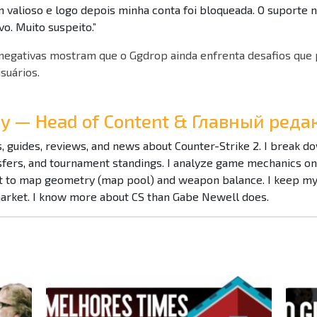
m valioso e logo depois minha conta foi bloqueada. O suporte 
vo. Muito suspeito.”
 negativas mostram que o Ggdrop ainda enfrenta desafios que
suários.
Ray — Head of Content & Главный ре
es, guides, reviews, and news about Counter-Strike 2. I break 
nsfers, and tournament standings. I analyze game mechanics o
to map geometry (map pool) and weapon balance. I keep my f
market. I know more about CS than Gabe Newell does.