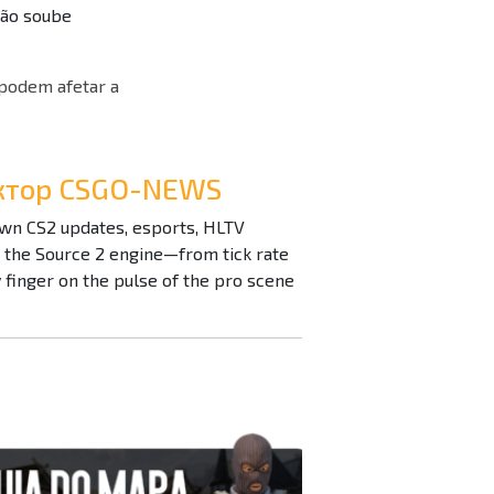
não soube
 podem afetar a
дактор CSGO-NEWS
down CS2 updates, esports, HLTV
n the Source 2 engine—from tick rate
inger on the pulse of the pro scene