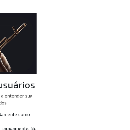
usuários
 a entender sua
dos:
pidamente como
s rapidamente. No