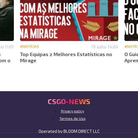
ho 11:01
#NOTÍCIAS
19 Julho 14:04
#NOTÍC
a
Top Equipas z Melhores Estatísticas no
O Gui
com o
Mirage
Apren
CSGO-NEWS
Privacy policy
Termos de Uso
Operated by BLOOM DIRECT LLC
4107 Cruce Hill Dr,