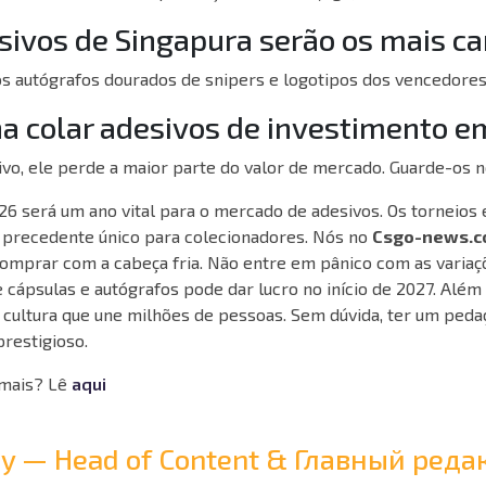
sivos de Singapura serão os mais ca
s autógrafos dourados de snipers e logotipos dos vencedores
na colar adesivos de investimento e
vo, ele perde a maior parte do valor de mercado. Guarde-os no
26 será um ano vital para o mercado de adesivos. Os torneios
 precedente único para colecionadores. Nós no
Csgo-news.
prar com a cabeça fria. Não entre em pânico com as variaçõ
cápsulas e autógrafos pode dar lucro no início de 2027. Além 
cultura que une milhões de pessoas. Sem dúvida, ter um pedaç
restigioso.
mais? Lê
aqui
Ray — Head of Content & Главный ре