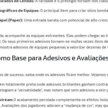
urados de Lendas:
A raridade e o prestígio tornam-nos cláss
ográficos de Equipas:
O principal item para criar skins bonita
pel (Paper):
Uma entrada barata com potencial de alto cres
da, acompanhe as equipas estreantes. Elas podem chegar ao t
z. Os seus primeiros adesivos tornam-se muitas vezes itens d
a mostra adesivos de equipas pequenas a valorizar dezenas de 
como Base para Adesivos e Avaliaçõe
s
os de sucesso, saiba onde os adesivos ficam melhor. Vejamos 
kin totalmente preta onde adesivos brilhantes ganham contra
elogiam a “versatilidade”, mas notam que sem adesivos a skin 
tstream
O acabamento perolado complementa os efeitos holog
.
Avaliações dos jogadores:
adoram a “mudança de cor”, mas qu