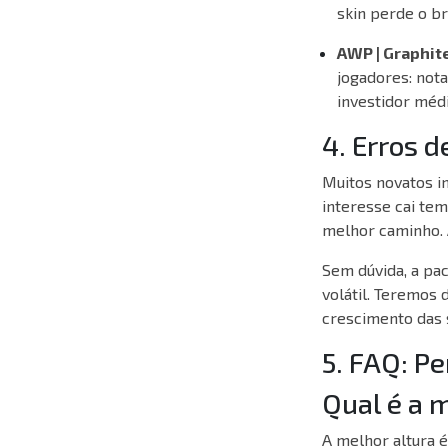
skin perde o br
AWP | Graphit
jogadores:
notam
investidor médi
4. Erros d
Muitos novatos i
interesse cai tem
melhor caminho. 
Sem dúvida, a pa
volátil. Teremos
crescimento das s
5. FAQ: P
Qual é a 
A melhor altura é