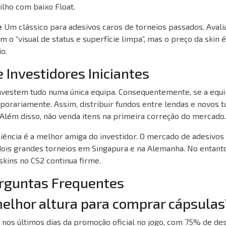
ilho com baixo Float.
e
Um clássico para adesivos caros de torneios passados.
Avali
 o “visual de status e superfície limpa”, mas o preço da skin é
o.
e Investidores Iniciantes
nvestem tudo numa única equipa. Consequentemente, se a equi
porariamente. Assim, distribuir fundos entre lendas e novos t
Além disso, não venda itens na primeira correção do mercado.
ciência é a melhor amiga do investidor. O mercado de adesivo
 dois grandes torneios em Singapura e na Alemanha. No entanto
kins no CS2 continua firme.
erguntas Frequentes
melhor altura para comprar cápsulas
 nos últimos dias da promoção oficial no jogo, com 75% de de