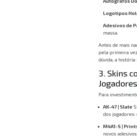
Autógrafos Do
Logotipos Hol
Adesivos de Pa
massa.
Antes de mais na
pela primeira ve
dúvida, a históri
3. Skins 
Jogadore
Para investiment
AK-47 | Slate
S
dos jogadores:
M4A1-S | Prin
novos adesivos