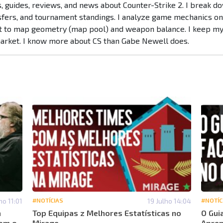
es, guides, reviews, and news about Counter-Strike 2. I break 
nsfers, and tournament standings. I analyze game mechanics o
to map geometry (map pool) and weapon balance. I keep my f
market. I know more about CS than Gabe Newell does.
ho 11:01
#NOTÍCIAS
19 Julho 14:04
#NOTÍC
a
Top Equipas z Melhores Estatísticas no
O Gui
com o
Mirage
Apren