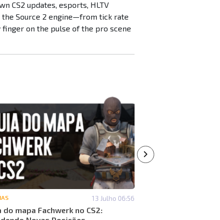
down CS2 updates, esports, HLTV
n the Source 2 engine—from tick rate
inger on the pulse of the pro scene
IAS
13 Julho 06:56
#NOTÍCIAS
a do mapa Fachwerk no CS2:
Que itens podem au
dendo Novas Posições
Análise de mercado