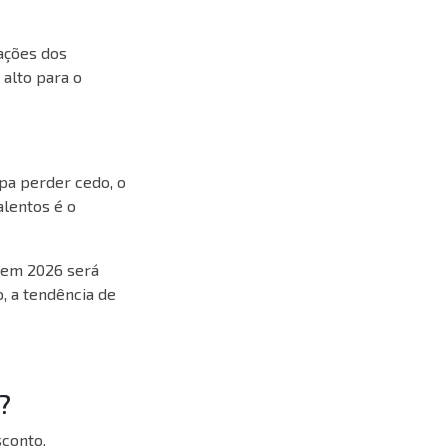
ações dos
 alto para o
pa perder cedo, o
alentos é o
s em 2026 será
, a tendência de
?
sconto.