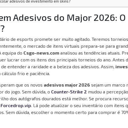
 colar adesivos de investimento em skins?
 em Adesivos do Major 2026: O
?
dário de esports promete ser muito agitado. Teremos torneio
entemente, o mercado de itens virtuais prepara-se para gran
A equipa do
Csgo-news.com
analisou as tendências atuais. 
er lucrar com os itens dos principais torneios do ano. Antes 
de entender a raridade e a beleza dos adesivos. Assim,
inve
cálculo frio e paciência.
esperam que os novos
adesivos major 2026
sejam um marco n
r do jogo. Sem dúvida, o
Counter-Strike 2
mudou a percepção 
rilho dos autógrafos dourados está melhor. Se procura recurs
o
Forcedrop.vip
. Lá pode atualizar o seu inventário com itens
os. Sem dúvida, escolher o momento certo para comprar é 70