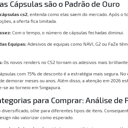
e as Cápsulas são o Padrão de Ouro
cápsulas cs2
, entenda como elas saem do mercado. Após o to
ões, a oferta fica limitada.
ssez:
Com o tempo, o número de cápsulas fechadas diminui.
das Equipas:
Adesivos de equipas como NAVI, G2 ou FaZe tê
s:
Os novos renders no CS2 tornam os adesivos mais brilhante
ápsulas com 75% de desconto é a estratégia mais segura. No 
ode demorar meses ou anos. Além disso, a atenção em 2026 e
ve-se ao torneio em Singapura.
ategorias para Comprar: Análise de 
 diversificado, olhe para diferentes tipos de itens. Conseque
design não valorizar como esperado.