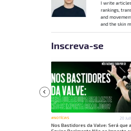
I write articl
rankings, tra
and movement 
and the skin 
Inscreva-se
29 Maio 14:18
#NOTÍCIAS
20 Jul
26: Análise global
Nos Bastidores da Valve: Será que 
do torneio
Equipa Realmente Não se Importa 