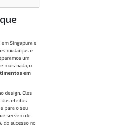
 que
s em Singapura e
des mudanças e
Preparamos um
de mais nada, o
stimentos em
o design. Eles
dos efeitos
os para o seu
 que servem de
% do sucesso no