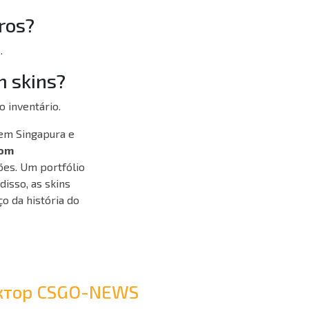
ros?
.
m skins?
 inventário.
 em Singapura e
com
es. Um portfólio
disso, as skins
o da história do
дактор CSGO-NEWS