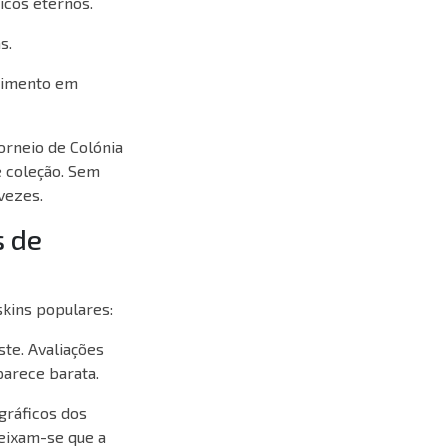
icos eternos.
s.
cimento em
orneio de Colónia
e coleção. Sem
vezes.
s de
skins populares:
ste.
Avaliações
parece barata.
ráficos dos
eixam-se que a