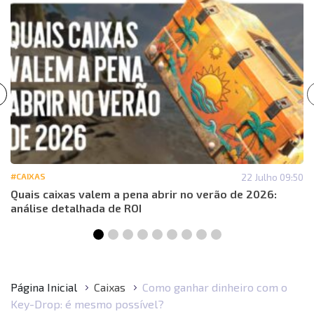
#CAIXAS
22 Julho 09:50
Quais caixas valem a pena abrir no verão de 2026:
análise detalhada de ROI
Página Inicial
Caixas
Como ganhar dinheiro com o
Key-Drop: é mesmo possível?