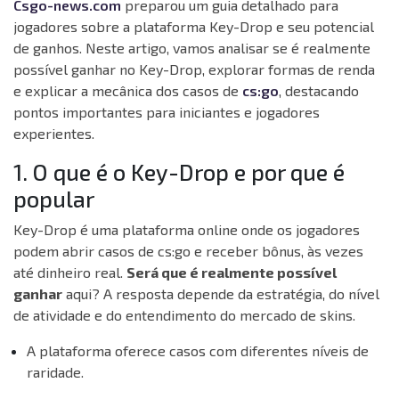
Csgo-news.com
preparou um guia detalhado para
jogadores sobre a plataforma Key-Drop e seu potencial
de ganhos. Neste artigo, vamos analisar se é realmente
possível ganhar no Key-Drop, explorar formas de renda
e explicar a mecânica dos casos de
cs:go
, destacando
pontos importantes para iniciantes e jogadores
experientes.
1. O que é o Key-Drop e por que é
popular
Key-Drop é uma plataforma online onde os jogadores
podem abrir casos de cs:go e receber bônus, às vezes
até dinheiro real.
Será que é realmente possível
ganhar
aqui? A resposta depende da estratégia, do nível
de atividade e do entendimento do mercado de skins.
A plataforma oferece casos com diferentes níveis de
raridade.