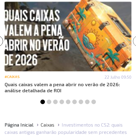
#CAIXAS
22 Julho 09:50
Quais caixas valem a pena abrir no verão de 2026:
análise detalhada de ROI
Página Inicial
Caixas
Investimentos no CS2: quais
caixas antigas ganharão popularidade sem precedentes