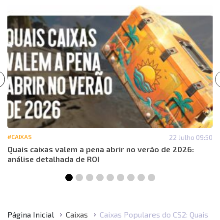
#CAIXAS
22 Julho 09:50
Quais caixas valem a pena abrir no verão de 2026:
análise detalhada de ROI
Página Inicial
Caixas
Caixas Populares do CS2: Quais