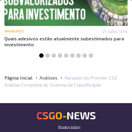
#ANÁLISES
21 Julho 13:14
Quais adesivos estão atualmente subestimados para
investimento
Página Inicial
Análises
Ranques do Premier CS2:
Análise Completa do Sistema de Classificação
CSGO-NEWS
Privacy policy