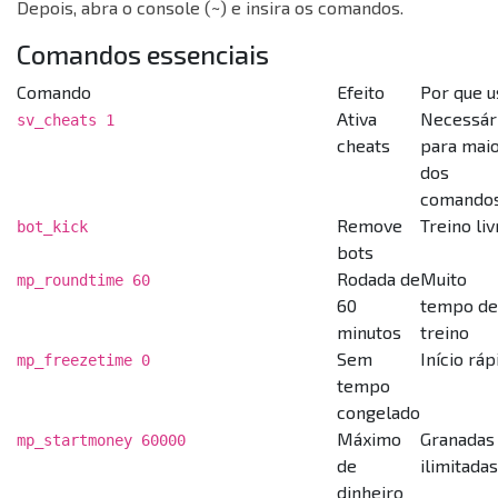
Depois, abra o console (~) e insira os comandos.
Comandos essenciais
Comando
Efeito
Por que u
Ativa
Necessár
sv_cheats 1
cheats
para maio
dos
comando
Remove
Treino liv
bot_kick
bots
Rodada de
Muito
mp_roundtime 60
60
tempo de
minutos
treino
Sem
Início ráp
mp_freezetime 0
tempo
congelado
Máximo
Granadas
mp_startmoney 60000
de
ilimitadas
dinheiro