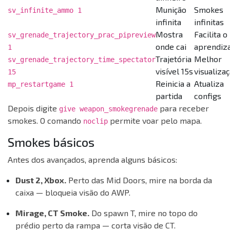
Munição
Smokes
sv_infinite_ammo 1
infinita
infinitas
Mostra
Facilita o
sv_grenade_trajectory_prac_pipreview
onde cai
aprendiz
1
Trajetória
Melhor
sv_grenade_trajectory_time_spectator
visível 15s
visualiza
15
Reinicia a
Atualiza
mp_restartgame 1
partida
configs
Depois digite
para receber
give weapon_smokegrenade
smokes. O comando
permite voar pelo mapa.
noclip
Smokes básicos
Antes dos avançados, aprenda alguns básicos:
Dust 2, Xbox.
Perto das Mid Doors, mire na borda da
caixa — bloqueia visão do AWP.
Mirage, CT Smoke.
Do spawn T, mire no topo do
prédio perto da rampa — corta visão de CT.