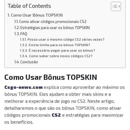
Table of Contents
Como Usar Bônus TOPSKIN
Como ativar códigos promocionais CS2
Estratégias para usar os bônus TOPSKIN
FAQ
Posso usar o mesmo código CS2 várias vezes?
Existe limite para os bônus TOPSKIN?
É necessário pagar para usar os bônus?
Como saber sobre novos códigos CS2?
Conclusão
Como Usar Bônus TOPSKIN
Csgo-news.com
explica como aproveitar ao máximo os
bônus TOPSKIN. Eles ajudam a obter mais skins e a
melhorar a experiência de jogo no CS2. Neste artigo,
detalharemos o que são os bônus TOPSKIN, como ativar
códigos promocionais
CS2
e estratégias para maximizar
os benefícios.