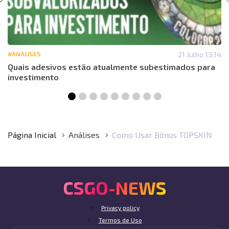
#ANÁLISES
21 Julho 13:14
Quais adesivos estão atualmente subestimados para
investimento
Página Inicial
Análises
Como Usar Bônus TOPSKIN
CSGO-NEWS
Privacy policy
Termos de Uso