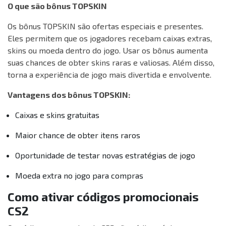
O que são bônus TOPSKIN
Os bônus TOPSKIN são ofertas especiais e presentes.
Eles permitem que os jogadores recebam caixas extras,
skins ou moeda dentro do jogo. Usar os bônus aumenta
suas chances de obter skins raras e valiosas. Além disso,
torna a experiência de jogo mais divertida e envolvente.
Vantagens dos bônus TOPSKIN:
Caixas e skins gratuitas
Maior chance de obter itens raros
Oportunidade de testar novas estratégias de jogo
Moeda extra no jogo para compras
Como ativar códigos promocionais
CS2