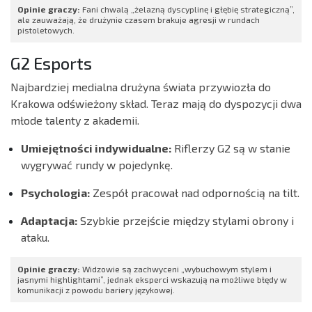
Opinie graczy:
Fani chwalą „żelazną dyscyplinę i głębię strategiczną”,
ale zauważają, że drużynie czasem brakuje agresji w rundach
pistoletowych.
G2 Esports
Najbardziej medialna drużyna świata przywiozła do
Krakowa odświeżony skład. Teraz mają do dyspozycji dwa
młode talenty z akademii.
Umiejętności indywidualne:
Riflerzy G2 są w stanie
wygrywać rundy w pojedynkę.
Psychologia:
Zespół pracował nad odpornością na tilt.
Adaptacja:
Szybkie przejście między stylami obrony i
ataku.
Opinie graczy:
Widzowie są zachwyceni „wybuchowym stylem i
jasnymi highlightami”, jednak eksperci wskazują na możliwe błędy w
komunikacji z powodu bariery językowej.