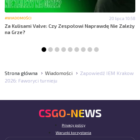
#WIADOMOŚCI
20 lipca 10:58
Za Kulisami Valve: Czy Zespołowi Naprawdę Nie Zależy
na Grze?
Strona główna
Wiadomości
Zapowiedź IEM Krakow
2026: Faworyci turnieju
CSGO-NEWS
Privacy policy
Warunki korzystania