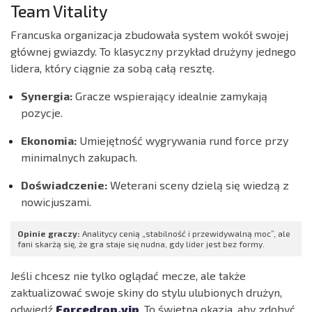
Team Vitality
Francuska organizacja zbudowała system wokół swojej
głównej gwiazdy. To klasyczny przykład drużyny jednego
lidera, który ciągnie za sobą całą resztę.
Synergia:
Gracze wspierający idealnie zamykają
pozycje.
Ekonomia:
Umiejętność wygrywania rund force przy
minimalnych zakupach.
Doświadczenie:
Weterani sceny dzielą się wiedzą z
nowicjuszami.
Opinie graczy:
Analitycy cenią „stabilność i przewidywalną moc”, ale
fani skarżą się, że gra staje się nudna, gdy lider jest bez formy.
Jeśli chcesz nie tylko oglądać mecze, ale także
zaktualizować swoje skiny do stylu ulubionych drużyn,
odwiedź
Forcedrop.vip
. To świetna okazja, aby zdobyć