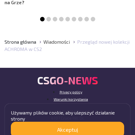
na Grze?
Strona główna
Wiadomości
Przegląd nowej kolekcji
ACHROMA w CS2
CSGO-NEWS
Privacy policy
Warunki korzystania
Operated by BLOOM DIRECT LLC
Używamy plików cookie, aby ulepszyć działanie
4107 Cruce Hill Dr,
strony
Fort Smith, AR 72901, USA
Akceptuj