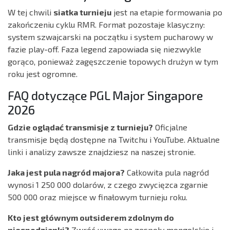
W tej chwili
siatka turnieju
jest na etapie formowania po
zakończeniu cyklu RMR. Format pozostaje klasyczny:
system szwajcarski na początku i system pucharowy w
fazie play-off. Faza legend zapowiada się niezwykle
gorąco, ponieważ zagęszczenie topowych drużyn w tym
roku jest ogromne.
FAQ dotyczące PGL Major Singapore
2026
Gdzie oglądać transmisje z turnieju?
Oficjalne
transmisje będą dostępne na Twitchu i YouTube. Aktualne
linki i analizy zawsze znajdziesz na naszej stronie.
Jaka jest pula nagród majora?
Całkowita pula nagród
wynosi 1 250 000 dolarów, z czego zwycięzca zgarnie
500 000 oraz miejsce w finałowym turnieju roku.
Kto jest głównym outsiderem zdolnym do
niespodzianki?
Zwróć uwagę na zespoły mongolskie i