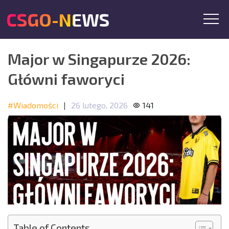
CSGO-NEWS
Major w Singapurze 2026:
Główni faworyci
#Wiadomości
|
26 lutego, 2026
141
Table of Contents