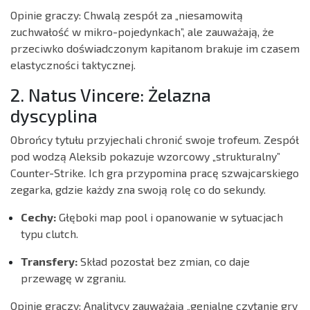
Opinie graczy: Chwalą zespół za „niesamowitą
zuchwałość w mikro-pojedynkach”, ale zauważają, że
przeciwko doświadczonym kapitanom brakuje im czasem
elastyczności taktycznej.
2. Natus Vincere: Żelazna
dyscyplina
Obrońcy tytułu przyjechali chronić swoje trofeum. Zespół
pod wodzą Aleksib pokazuje wzorcowy „strukturalny”
Counter-Strike. Ich gra przypomina pracę szwajcarskiego
zegarka, gdzie każdy zna swoją rolę co do sekundy.
Cechy:
Głęboki map pool i opanowanie w sytuacjach
typu clutch.
Transfery:
Skład pozostał bez zmian, co daje
przewagę w zgraniu.
Opinie graczy: Analitycy zauważają „genialne czytanie gry