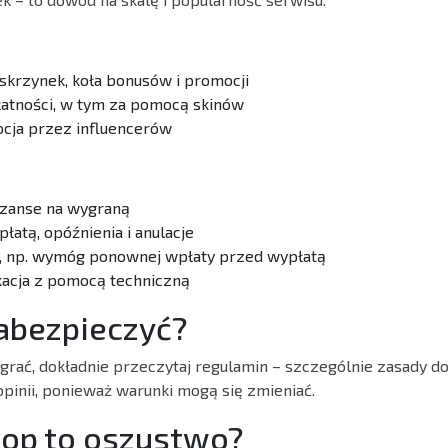
skrzynek, koła bonusów i promocji
atności, w tym za pomocą skinów
cja przez influencerów
szanse na wygraną
łatą, opóźnienia i anulacje
i, np. wymóg ponownej wpłaty przed wypłatą
acja z pomocą techniczną
zabezpieczyć?
grać, dokładnie przeczytaj regulamin – szczególnie zasady d
opinii, ponieważ warunki mogą się zmieniać.
rop to oszustwo?