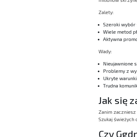
Zalety:
Szeroki wybór 
Wiele metod pł
Aktywna promo
Wady:
Nieujawnione 
Problemy z wyp
Ukryte warunk
Trudna komunik
Jak się 
Zanim zaczniesz 
Szukaj świeżych 
Czy Ggd