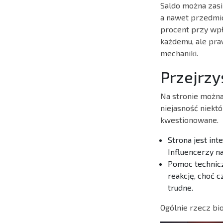
Saldo można zasi
a nawet przedmio
procent przy wpł
każdemu, ale pra
mechaniki.
Przejrzy
Na stronie można
niejasność niektó
kwestionowane.
Strona jest in
Influencerzy n
Pomoc technicz
reakcję, choć c
trudne.
Ogólnie rzecz bi