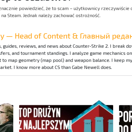
nacznie powiedzieć, że to scam – użytkownicy rzeczywiście o
 na Steam. Jednak należy zachować ostrożność.
Ray — Head of Content & Главный ре
es, guides, reviews, and news about Counter-Strike 2. I break 
nsfers, and tournament standings. I analyze game mechanics o
to map geometry (map pool) and weapon balance. I keep my f
market. I know more about CS than Gabe Newell does.