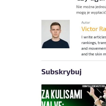
Nie można jednoz
mogą je wypłacić
Autor
Victor 
I write articl
rankings, tra
and movement 
and the skin 
Subskrybuj