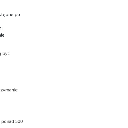
ostępne po
ni
nie
ą być
rzymanie
i ponad 500