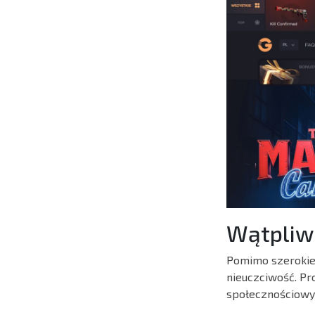
Wątpliwe
Pomimo szerokiej
nieuczciwość. Pr
społecznościowyc