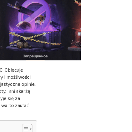
O. Obiecuje
y i możliwości
jastyczne opinie,
y, inni skarżą
yje się za
 warto zaufać