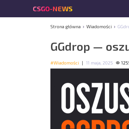
CSGO-NEWS
Strona główna
Wiadomości
GGdr
GGdrop — oszu
#Wiadomości
|
11 maja, 2025
125