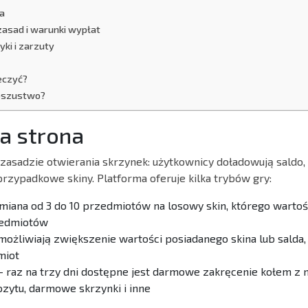
na
zasad i warunki wypłat
ki i zarzuty
eczyć?
 oszustwo?
ła strona
 zasadzie otwierania skrzynek: użytkownicy doładowują saldo,
 przypadkowe skiny. Platforma oferuje kilka trybów gry:
miana od 3 do 10 przedmiotów na losowy skin, którego wartoś
zedmiotów
możliwiają zwiększenie wartości posiadanego skina lub salda
miot
 raz na trzy dni dostępne jest darmowe zakręcenie kołem z 
zytu, darmowe skrzynki i inne