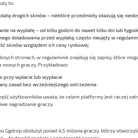
uty to:
płatą drogich skinów – niektóre przedmioty okazują się nied
nie na wypłatę – od kilku godzin do nawet kilku dni lub tygod
go doładowania przed wypłatą, często nieujęty w regulami
ość skinów względem ich ceny rynkowej
obnych stronach, w regulaminie znajdują się zapisy, które mog
a nowych graczy. Przykładowo:
e przy wpłacie lub wypłacie
any zasad bez wcześniejszego ostrzeżenia
ęść użytkowników uważa, że celem platformy jest raczej zat
iwe nagradzanie graczy.
ku Ggdrop obsłużył ponad 4,5 miliona graczy, którzy otworzyl
k – to dowód na skalę i popularność serwisu.