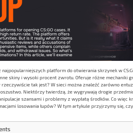
z najpopularniejszych platform do otwierania skrzynek w CS:G
ne skiny i wysoki procent zwrotu. Oferuje różne mechaniki gr
y rzeczywiście tak jest? W sieci można znaleźć zarówno entuz
o oszustwo. Niektórzy twierdzą, że wygrywają drogie przedmiot
anipulacje szansami i problemy z wypłatą środków. Co więc kr
acjami losowania łupów? W tym artykule przyjrzymy się, czy
ents