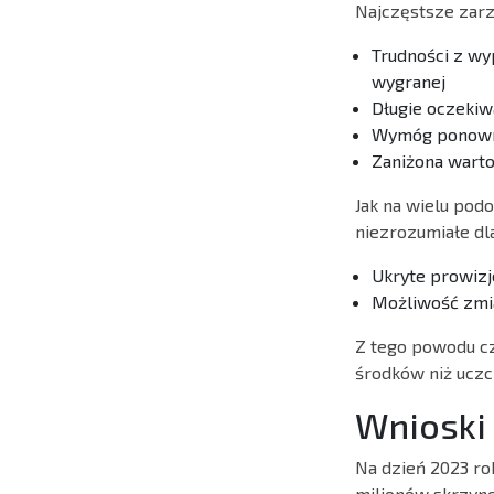
Najczęstsze zarz
Trudności z wy
wygranej
Długie oczekiwa
Wymóg ponowne
Zaniżona wart
Jak na wielu pod
niezrozumiałe dl
Ukryte prowizj
Możliwość zmi
Z tego powodu cz
środków niż uczc
Wnioski
Na dzień 2023 ro
milionów skrzyne