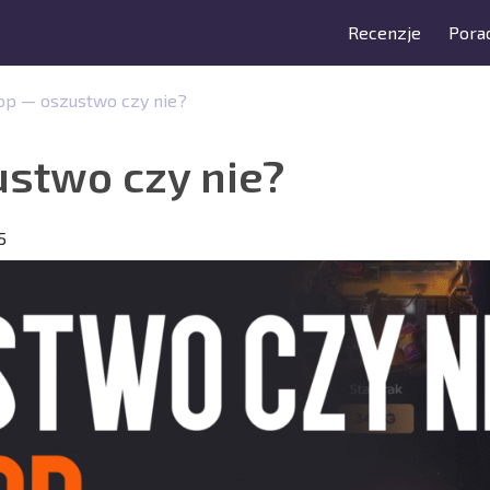
Recenzje
Porad
op — oszustwo czy nie?
stwo czy nie?
5