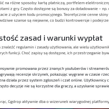
lić na różne sposoby: kartą płatniczą, portfelem elektroniczn
tami z gry. Często dostępne są bonusy za doładowanie – np.
acie z użyciem kodu promocyjnego. Teoretycznie cenne skiny 
wdziwe szanse są niejawne, co budzi kontrowersje i podejrze
stość zasad i warunki wypłat
 znaleźć regulamin i zasady użytkowania, ale wielu użytkown
rych funkcji. Choć zapisy są dostępne, ich przestrzeganie by
tensywnie promowana przez znanych youtuberów i streamerów
agrywają recenzje skrzynek, pokazując wygrane w czasie rze
na działa przez system zgłoszeń i czat online. Użytkownicy
zęsto decyzje nie są korzystne dla graczy, a uzyskanie spraw
orąc, Ggdrop aktywnie dba o wizerunek wiarygodnej platformy