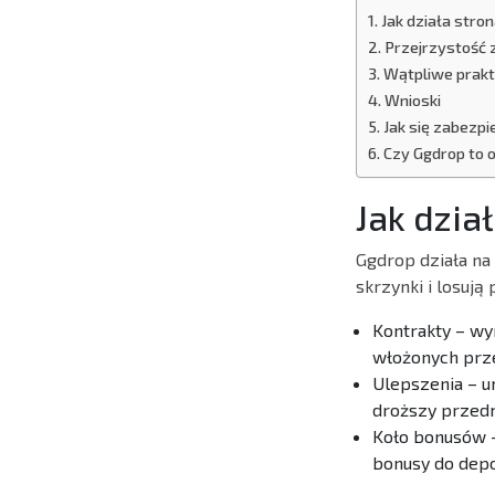
Jak działa stro
Przejrzystość 
Wątpliwe prakty
Wnioski
Jak się zabezpi
Czy Ggdrop to
Jak dzia
Ggdrop działa na
skrzynki i losują
Kontrakty – wy
włożonych pr
Ulepszenia – u
droższy przed
Koło bonusów –
bonusy do depo