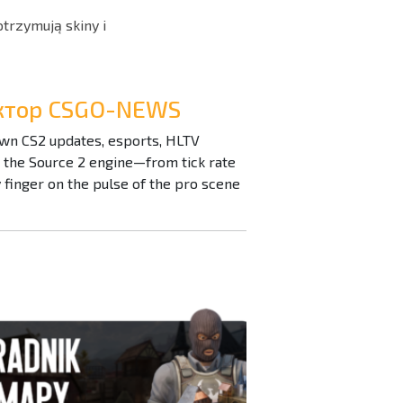
trzymują skiny i
дактор CSGO-NEWS
down CS2 updates, esports, HLTV
n the Source 2 engine—from tick rate
inger on the pulse of the pro scene