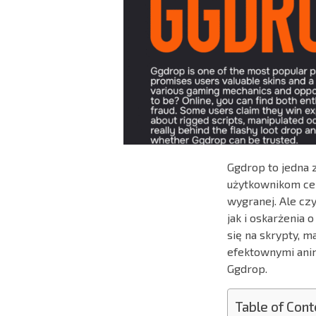
Ggdrop to jedna 
użytkownikom cen
wygranej. Ale cz
jak i oskarżenia 
się na skrypty, m
efektownymi anim
Ggdrop.
Table of Cont