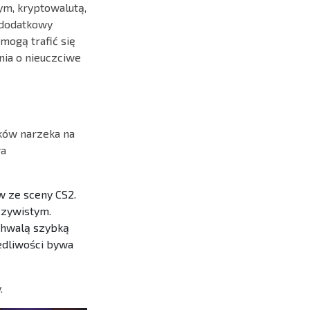
ym, kryptowalutą,
 dodatkowy
mogą trafić się
nia o nieuczciwe
ików narzeka na
wa
 ze sceny CS2.
czywistym.
 chwalą szybką
iedliwości bywa
.