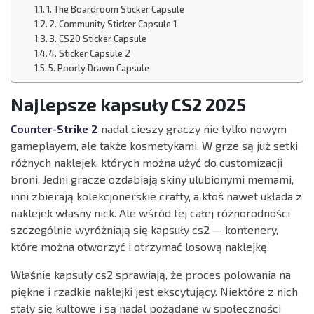
1. The Boardroom Sticker Capsule
2. Community Sticker Capsule 1
3. CS20 Sticker Capsule
4. Sticker Capsule 2
5. Poorly Drawn Capsule
Najlepsze kapsuły CS2 2025
Counter-Strike 2
nadal cieszy graczy nie tylko nowym
gameplayem, ale także kosmetykami. W grze są już setki
różnych naklejek, których można użyć do customizacji
broni. Jedni gracze ozdabiają skiny ulubionymi memami,
inni zbierają kolekcjonerskie crafty, a ktoś nawet układa z
naklejek własny nick. Ale wśród tej całej różnorodności
szczególnie wyróżniają się kapsuły cs2 — kontenery,
które można otworzyć i otrzymać losową naklejkę.
Właśnie kapsuły cs2 sprawiają, że proces polowania na
piękne i rzadkie naklejki jest ekscytujący. Niektóre z nich
stały się kultowe i są nadal pożądane w społeczności