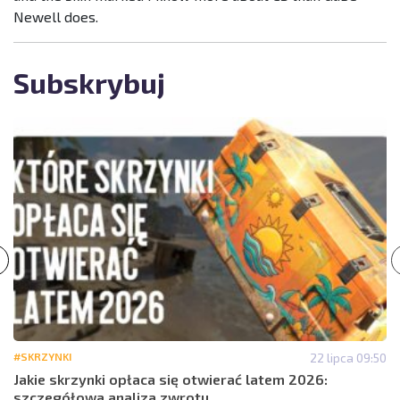
Newell does.
Subskrybuj
#SKRZYNKI
22 lipca 09:50
Jakie skrzynki opłaca się otwierać latem 2026:
szczegółowa analiza zwrotu