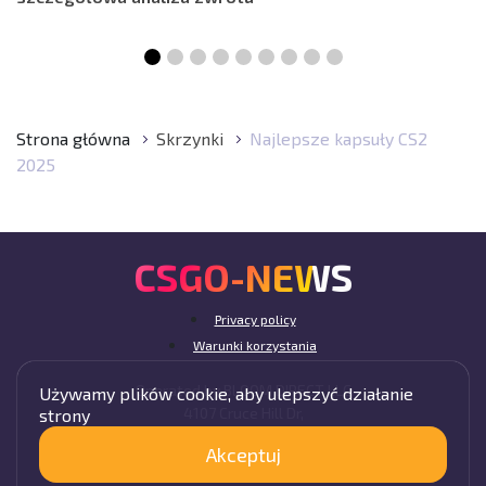
Strona główna
Skrzynki
Najlepsze kapsuły CS2
2025
CSGO-NEWS
Privacy policy
Warunki korzystania
Operated by BLOOM DIRECT LLC
Używamy plików cookie, aby ulepszyć działanie
4107 Cruce Hill Dr,
strony
Fort Smith, AR 72901, USA
Akceptuj