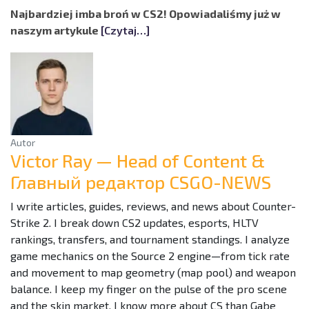
Najbardziej imba broń w CS2! Opowiadaliśmy już w
naszym artykule
[Czytaj…]
Autor
Victor Ray — Head of Content &
Главный редактор CSGO-NEWS
I write articles, guides, reviews, and news about Counter-
Strike 2. I break down CS2 updates, esports, HLTV
rankings, transfers, and tournament standings. I analyze
game mechanics on the Source 2 engine—from tick rate
and movement to map geometry (map pool) and weapon
balance. I keep my finger on the pulse of the pro scene
and the skin market. I know more about CS than Gabe