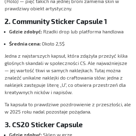
(Holo) — pięć takich na jednej broni zamienia skin w
prawdziwy obiekt artystyczny.
2. Community Sticker Capsule 1
Gdzie zdobyć:
Rzadki drop lub platforma handlowa
Średnia cena:
Około 2,5$
Jedna z najstarszych kapsuł, która zdążyła przeżyć kilka
głośnych skandali w społeczności CS. Ale najważniejsze
— jej wartość tkwi w samych naklejkach. Tutaj można
znaleźć unikalne naklejki do craftowania słów: jedna z
naklejek zastępuje literę „U”, co otwiera przestrzeń dla
kreatywnych nicków i napisów.
Ta kapsuła to prawdziwe pozdrowienie z przeszłości, ale
w 2025 roku nadal pozostaje pożądana.
3. CS20 Sticker Capsule
Gdzie zdobyć:
Sklep w grze