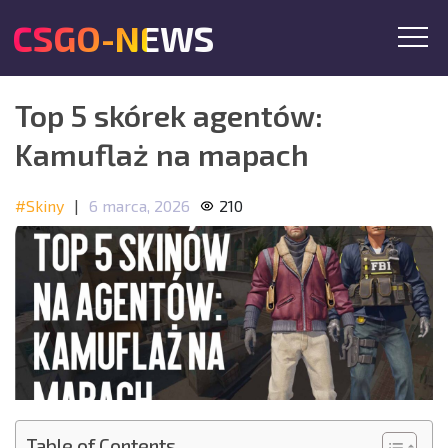
CSGO-NEWS
Top 5 skórek agentów:
Kamuflaż na mapach
#Skiny
|
6 marca, 2026
210
Table of Contents