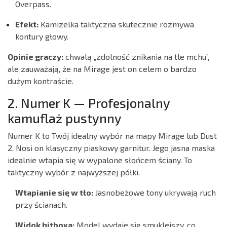
Overpass.
Efekt:
Kamizelka taktyczna skutecznie rozmywa
kontury głowy.
Opinie graczy:
chwalą „zdolność znikania na tle mchu”,
ale zauważają, że na Mirage jest on celem o bardzo
dużym kontraście.
2. Numer K — Profesjonalny
kamuflaż pustynny
Numer K to Twój idealny wybór na mapy Mirage lub Dust
2. Nosi on klasyczny piaskowy garnitur. Jego jasna maska
idealnie wtapia się w wypalone słońcem ściany. To
taktyczny wybór z najwyższej półki.
Wtapianie się w tło:
Jasnobeżowe tony ukrywają ruch
przy ścianach.
Widok hitboxa:
Model wydaje się smuklejszy, co