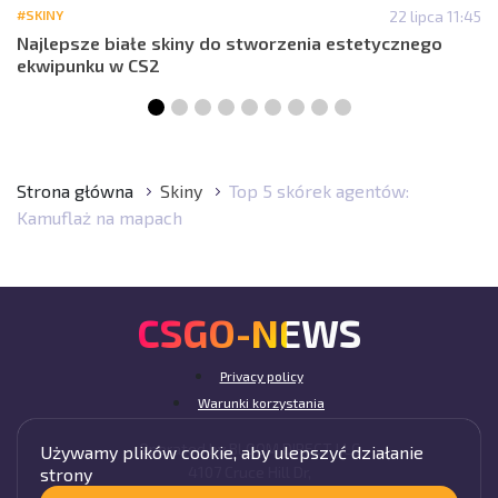
#SKINY
22 lipca 11:45
Najlepsze białe skiny do stworzenia estetycznego
ekwipunku w CS2
Strona główna
Skiny
Top 5 skórek agentów:
Kamuflaż na mapach
CSGO-NEWS
Privacy policy
Warunki korzystania
Operated by BLOOM DIRECT LLC
Używamy plików cookie, aby ulepszyć działanie
4107 Cruce Hill Dr,
strony
Fort Smith, AR 72901, USA