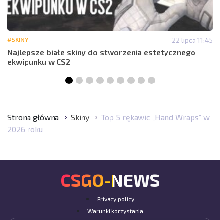
#SKINY
22 lipca 11:45
Najlepsze białe skiny do stworzenia estetycznego
ekwipunku w CS2
Strona główna
Skiny
Top 5 rękawic „Hand Wraps” w
2026 roku
CSGO-NEWS
Privacy policy
Warunki korzystania