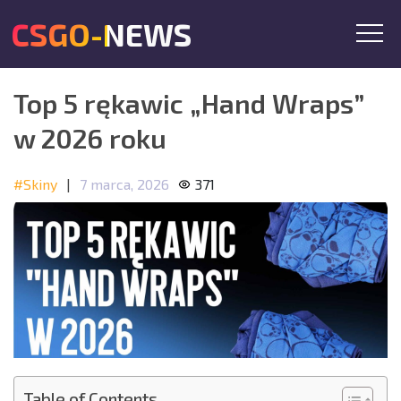
CSGO-NEWS
Top 5 rękawic „Hand Wraps”
w 2026 roku
#Skiny
|
7 marca, 2026
371
Table of Contents