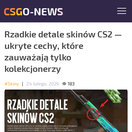
CSGO-NEWS
Rzadkie detale skinów CS2 —
ukryte cechy, które
zauważają tylko
kolekcjonerzy
#Skiny
|
24 lutego, 2026
183