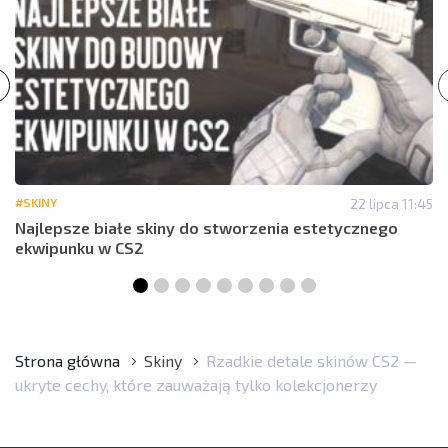
#SKINY
22 lipca 11:45
Najlepsze białe skiny do stworzenia estetycznego
ekwipunku w CS2
Strona główna
Skiny
Rzadkie detale skinów CS2 —
ukryte cechy, które zauważają tylko kolekcjonerzy