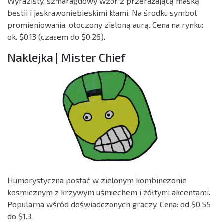
Wyrazisty, szmaragdowy wzór z przerażającą maską
bestii i jaskrawoniebieskimi kłami. Na środku symbol
promieniowania, otoczony zieloną aurą. Cena na rynku:
ok. $0.13 (czasem do $0.26).
Naklejka | Mister Chief
Humorystyczna postać w zielonym kombinezonie
kosmicznym z krzywym uśmiechem i żółtymi akcentami.
Popularna wśród doświadczonych graczy. Cena: od $0.55
do $1.3.