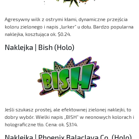
Agresywny wilk z ostrymi kłami, dynamiczne przejścia
koloru zielonego i napis „lurker” u dołu. Bardzo popularna
naklejka, kosztująca ok. $0.24.
Naklejka | Bish (Holo)
Jeśli szukasz prostej, ale efektownej zielonej naklejki, to
dobry wybór. Wielki napis „BISH” w neonowych kolorach i
holograficzne tło. Cena: ok. $3.14.
Naklejka | Phoenix Balaclava Co. (Holo)