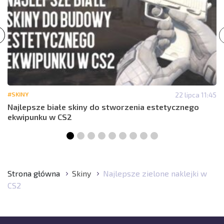
#SKINY
22 lipca 11:45
Najlepsze białe skiny do stworzenia estetycznego
ekwipunku w CS2
Strona główna
Skiny
Najlepsze zielone naklejki w
CS2