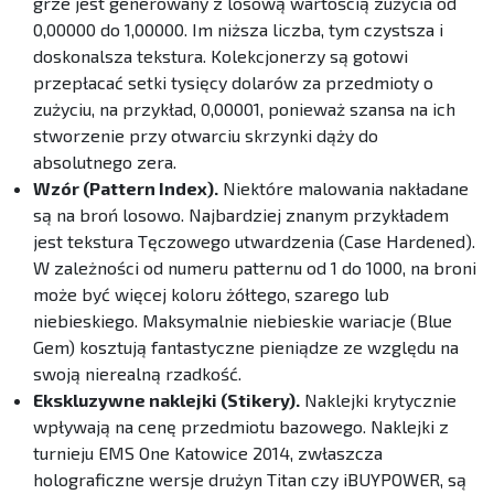
grze jest generowany z losową wartością zużycia od
0,00000 do 1,00000. Im niższa liczba, tym czystsza i
doskonalsza tekstura. Kolekcjonerzy są gotowi
przepłacać setki tysięcy dolarów za przedmioty o
zużyciu, na przykład, 0,00001, ponieważ szansa na ich
stworzenie przy otwarciu skrzynki dąży do
absolutnego zera.
Wzór (Pattern Index).
Niektóre malowania nakładane
są na broń losowo. Najbardziej znanym przykładem
jest tekstura Tęczowego utwardzenia (Case Hardened).
W zależności od numeru patternu od 1 do 1000, na broni
może być więcej koloru żółtego, szarego lub
niebieskiego. Maksymalnie niebieskie wariacje (Blue
Gem) kosztują fantastyczne pieniądze ze względu na
swoją nierealną rzadkość.
Ekskluzywne naklejki (Stikery).
Naklejki krytycznie
wpływają na cenę przedmiotu bazowego. Naklejki z
turnieju EMS One Katowice 2014, zwłaszcza
holograficzne wersje drużyn Titan czy iBUYPOWER, są