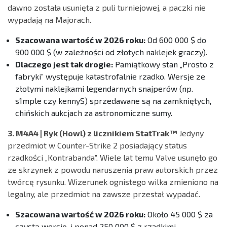
dawno została usunięta z puli turniejowej, a paczki nie
wypadają na Majorach.
Szacowana wartość w 2026 roku:
Od 600 000 $ do
900 000 $ (w zależności od złotych naklejek graczy).
Dlaczego jest tak drogie:
Pamiątkowy stan „Prosto z
fabryki” występuje katastrofalnie rzadko. Wersje ze
złotymi naklejkami legendarnych snajperów (np.
s1mple czy kennyS) sprzedawane są na zamkniętych,
chińskich aukcjach za astronomiczne sumy.
3. M4A4 | Ryk (Howl) z licznikiem StatTrak™
Jedyny
przedmiot w Counter-Strike 2 posiadający status
rzadkości „Kontrabanda”. Wiele lat temu Valve usunęło go
ze skrzynek z powodu naruszenia praw autorskich przez
twórcę rysunku. Wizerunek ognistego wilka zmieniono na
legalny, ale przedmiot na zawsze przestał wypadać.
Szacowana wartość w 2026 roku:
Około 45 000 $ za
czystą wersję, i ponad 250 000 $ z rzadkimi