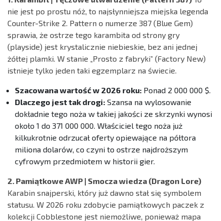
nie jest po prostu nóż, to najsłynniejsza miejska legenda
Counter-Strike 2. Pattern o numerze 387 (Blue Gem)
sprawia, że ostrze tego karambita od strony gry
(playside) jest krystalicznie niebieskie, bez ani jednej
żółtej plamki. W stanie „Prosto z fabryki” (Factory New)
istnieje tylko jeden taki egzemplarz na świecie.
Szacowana wartość w 2026 roku:
Ponad 2 000 000 $.
Dlaczego jest tak drogi:
Szansa na wylosowanie
dokładnie tego noża w takiej jakości ze skrzynki wynosi
około 1 do 371 000 000. Właściciel tego noża już
kilkukrotnie odrzucał oferty opiewające na półtora
miliona dolarów, co czyni to ostrze najdroższym
cyfrowym przedmiotem w historii gier.
2. Pamiątkowe AWP | Smocza wiedza (Dragon Lore)
Karabin snajperski, który już dawno stał się symbolem
statusu. W 2026 roku zdobycie pamiątkowych paczek z
kolekcji Cobblestone jest niemożliwe, ponieważ mapa