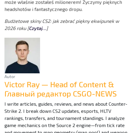
może właśnie zostałeś milionerem! Życzymy pięknych
headshotów i fantastycznego dropu.
Budżetowe skiny CS2: jak zebrać piękny ekwipunek w
2026 roku [
Czytaj…
]
Autor
Victor Ray — Head of Content &
Главный редактор CSGO-NEWS
I write articles, guides, reviews, and news about Counter-
Strike 2. I break down CS2 updates, esports, HLTV
rankings, transfers, and tournament standings. I analyze
game mechanics on the Source 2 engine—from tick rate
and movement to map geometry (map pool) and weapon