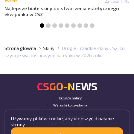
#SKINY
22 lipca 11:45
Najlepsze białe skiny do stworzenia estetycznego
ekwipunku w CS2
Strona główna
Skiny
Drogie i rzadkie skiny CS2: co
czyni je wartościowymi na rynku w 2026 roku
CSGO-NEWS
Privacy policy
Warunki korzystania
Operated by BLOOM DIRECT LLC
Używamy plików cookie, aby ulepszyć działanie
4107 Cruce Hill Dr,
strony
Fort Smith, AR 72901, USA