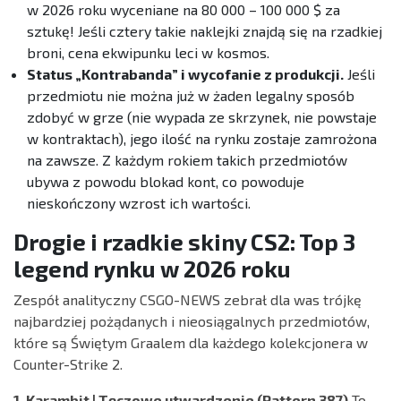
w 2026 roku wyceniane na 80 000 – 100 000 $ za
sztukę! Jeśli cztery takie naklejki znajdą się na rzadkiej
broni, cena ekwipunku leci w kosmos.
Status „Kontrabanda” i wycofanie z produkcji.
Jeśli
przedmiotu nie można już w żaden legalny sposób
zdobyć w grze (nie wypada ze skrzynek, nie powstaje
w kontraktach), jego ilość na rynku zostaje zamrożona
na zawsze. Z każdym rokiem takich przedmiotów
ubywa z powodu blokad kont, co powoduje
nieskończony wzrost ich wartości.
Drogie i rzadkie skiny CS2: Top 3
legend rynku w 2026 roku
Zespół analityczny CSGO-NEWS zebrał dla was trójkę
najbardziej pożądanych i nieosiągalnych przedmiotów,
które są Świętym Graalem dla każdego kolekcjonera w
Counter-Strike 2.
1. Karambit | Tęczowe utwardzenie (Pattern 387)
To