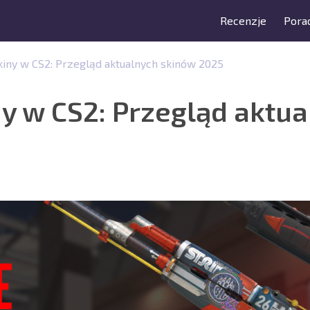
Recenzje
Porad
iny w CS2: Przegląd aktualnych skinów 2025
y w CS2: Przegląd aktu