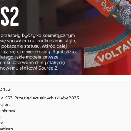
ents
 w CS2: Przegląd aktualnych skinów 2025
dsport
Confirmed
e
re
Laminate