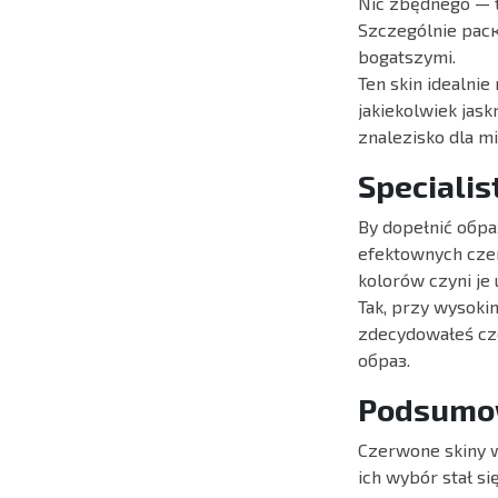
Nic zbędnego — t
Szczególnie раск
bogatszymi.
Ten skin idealnie
jakiekolwiek jas
znalezisko dla mi
Speciali
By dopełnić обра
efektownych czer
kolorów czyni je
Tak, przy wysokim
zdecydowałeś cze
образ.
Podsumo
Czerwone skiny w
ich wybór stał s