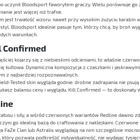
 uczynił Bloodsport faworytem graczy. Wielu porównuje go 
wnanie jest więcej niż trafne.
jest trwałość wzoru: nawet przy wysokim zużyciu karabin w
tyl. Bloodsport idealnie pasuje tym, którzy chcą, by broń wy
żdych warunkach.
l Confirmed
ściej kojarzy się z niebieskimi odcieniami, to właśnie czerwo
się kultowa. Dynamiczna kompozycja z czaszkami i jaskrawymi
nym z najbardziej rozpoznawalnych.
ield-Tested skin wygląda godnie: drobne zadrapania nie psuj
zukasz balansu ceny i wyglądu, Kill Confirmed — to doskonały 
ine
atusu i siły, a wśród czerwonych wariantów Redline dawno zd
czyni go idealną bazą do craftowania z naklejkami. Czerwone n
ga FaZe Clan lub Astralis wyglądają na nim szczególnie mocno
, który pozwala podkreślić indywidualność, nie wydając tysięc