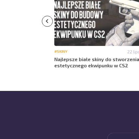
14 lipca 14:41
#SKINY
22 lip
kiny do
Najlepsze białe skiny do stworzeni
nku
estetycznego ekwipunku w CS2