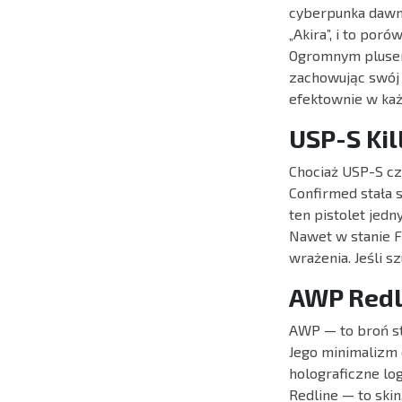
cyberpunka dawno
„Akira”, i to poró
Ogromnym plusem 
zachowując swój s
efektownie w ka
USP-S Kil
Chociaż USP-S czę
Confirmed stała 
ten pistolet jed
Nawet w stanie F
wrażenia. Jeśli s
AWP Redl
AWP — to broń st
Jego minimalizm 
holograficzne lo
Redline — to skin