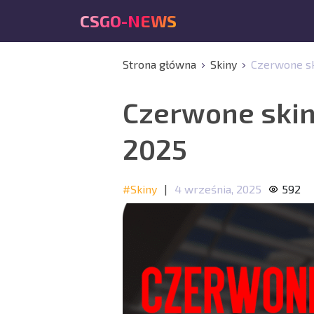
CSGO-NEWS
Strona główna
Skiny
Czerwone sk
Czerwone skin
2025
#Skiny
|
4 września, 2025
592