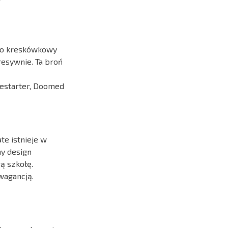
Jego kreskówkowy
resywnie. Ta broń
restarter, Doomed
te istnieje w
ny design
ą szkołę.
awagancją.