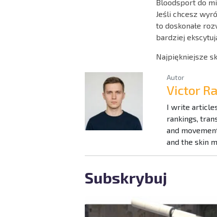
Bloodsport do mi
Jeśli chcesz wyr
to doskonałe rozw
bardziej ekscytuj
Najpiękniejsze s
Autor
Victor 
I write articl
rankings, tra
and movement 
and the skin 
Subskrybuj