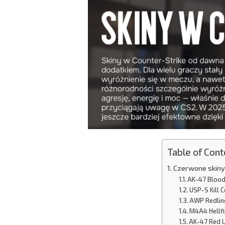
Table of Cont
Czerwone skiny
AK-47 Bloo
USP-S Kill 
AWP Redlin
M4A4 Hellfi
AK-47 Red 