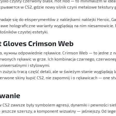
ylko czysty czerwony blask. Hot Rod — to minimalizm w ide
рывается w CS2, gdzie nowy silnik czyni metalowe tekstury 
 nadaje się do eksperymentów z naklejkami: naklejki Heroic, G
krawe holograficzne warianty wyglądają na nim niesamowicie
łośników czystej estetyki.
st Gloves Crimson Web
з, нужны odpowiednie rękawice. Crimson Web — to jedne z n
wonych rękawic w grze. Ich kombinacja czarnego, czerwoneg
 uniwersalnymi i stylowymi.
 zużyciu tracą część detali, ale w świeżym stanie wyglądają l
rwone skiny kupić CS2, nie zapomnij i o rękawicach — one s
wanie
 CS2 zawsze były symbolem agresji, dynamiki i pewności sie
ię jeszcze szerszy, a komponent wizualny — jaśniejszy. Od le