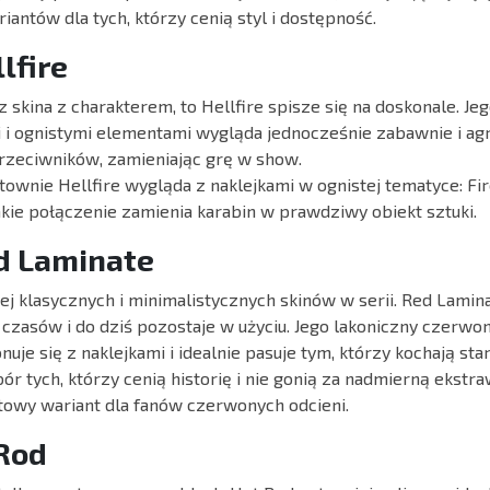
iantów dla tych, którzy cenią styl i dostępność.
lfire
z skina z charakterem, to Hellfire spisze się na doskonale. 
i i ognistymi elementami wygląda jednocześnie zabawnie i ag
rzeciwników, zamieniając grę w show.
townie Hellfire wygląda z naklejkami w ognistej tematyce: Fi
 Takie połączenie zamienia karabin w prawdziwy obiekt sztuki.
d Laminate
ej klasycznych i minimalistycznych skinów w serii. Red Lamina
czasów i do dziś pozostaje w użyciu. Jego lakoniczny czerwo
je się z naklejkami i idealnie pasuje tym, którzy kochają star
ór tych, którzy cenią historię i nie gonią za nadmierną ekstr
owy wariant dla fanów czerwonych odcieni.
Rod