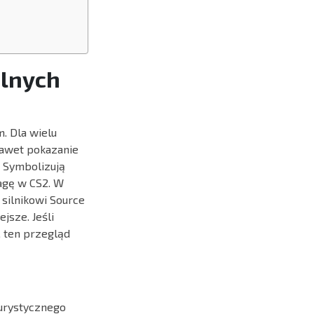
alnych
. Dla wielu
nawet pokazanie
. Symbolizują
agę w CS2. W
 silnikowi Source
ejsze. Jeśli
, ten przegląd
turystycznego