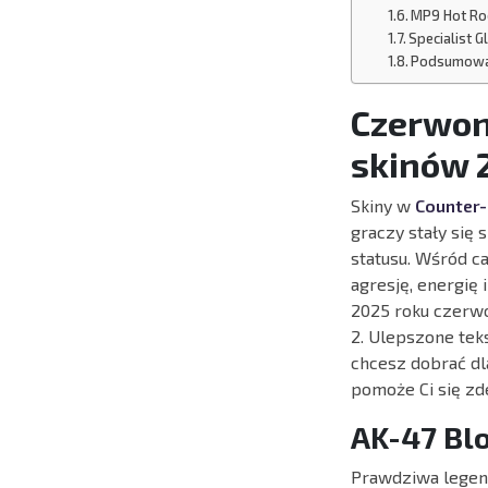
MP9 Hot R
Specialist 
Podsumowa
Czerwon
skinów 
Skiny w
Counter-
graczy stały się
statusu. Wśród c
agresję, energię
2025 roku czerwo
2. Ulepszone tekst
chcesz dobrać dla
pomoże Ci się z
AK-47 Bl
Prawdziwa legend