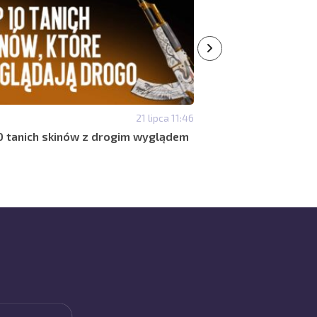
21 lipca 11:46
#SKINY
Najlepsze czerwone 
0 tanich skinów z drogim wyglądem
agresywnego ekwip