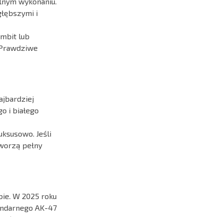
alnym wykonaniu.
głębszymi i
ambit lub
. Prawdziwe
ajbardziej
o i białego
uksusowo. Jeśli
tworzą pełny
bie. W 2025 roku
gendarnego AK-47