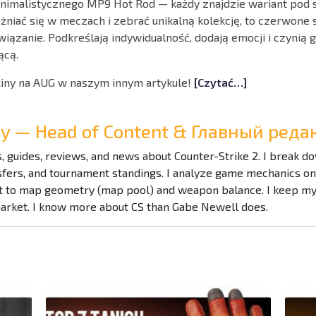
nimalistycznego MP9 Hot Rod — każdy znajdzie wariant pod sw
óżniać się w meczach i zebrać unikalną kolekcję, to czerwone 
iązanie. Podkreślają indywidualność, dodają emocji i czynią 
ącą.
kiny na AUG w naszym innym artykule!
[Czytać…]
Ray — Head of Content & Главный ре
es, guides, reviews, and news about Counter-Strike 2. I break 
nsfers, and tournament standings. I analyze game mechanics o
to map geometry (map pool) and weapon balance. I keep my f
market. I know more about CS than Gabe Newell does.