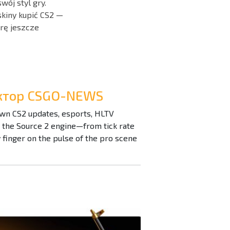
ój styl gry.
skiny kupić CS2 —
grę jeszcze
дактор CSGO-NEWS
down CS2 updates, esports, HLTV
n the Source 2 engine—from tick rate
inger on the pulse of the pro scene