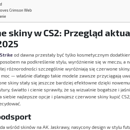
od
Gloves Crimson Web
nie
e skiny w CS2: Przegląd aktu
2025
Strike
od dawna przestały być tylko kosmetycznym dodatkiem
 sposobem na podkreślenie stylu, wyróżnienie się w meczu, a 
ałej różnorodności szczególnie wyróżniają się czerwone skiny
 i moc — właśnie dlatego takie modele zawsze przyciągają uw
ne skiny stały się jeszcze bardziej efektowne dzięki nowemu
ury, światło i cienie sprawiły, że są wizualnie bogatsze i jaśni
 siebie najlepsze opcje i planujesz czerwone skiny kupić CS2
decydować.
oodsport
a wśród skinów na AK. Jaskrawy, nasycony design w stylu fu