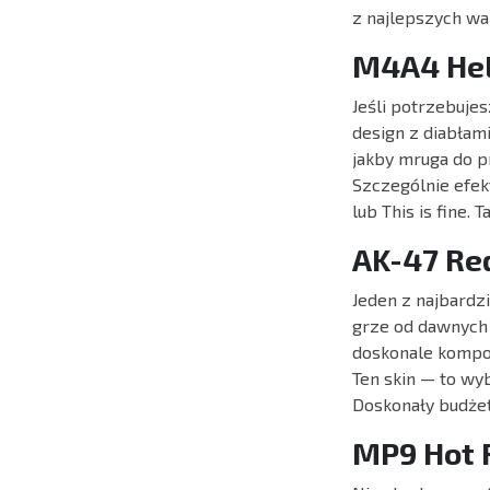
z najlepszych war
M4A4 Hel
Jeśli potrzebujes
design z diabłam
jakby mruga do p
Szczególnie efek
lub This is fine.
AK-47 Re
Jeden z najbardzi
grze od dawnych 
doskonale komponu
Ten skin — to wyb
Doskonały budżet
MP9 Hot 