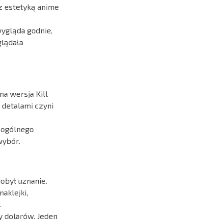
z estetyką anime
ygląda godnie,
glądała
na wersja Kill
 detalami czyni
ą ogólnego
wybór.
obył uznanie.
aklejki,
.
y dolarów. Jeden