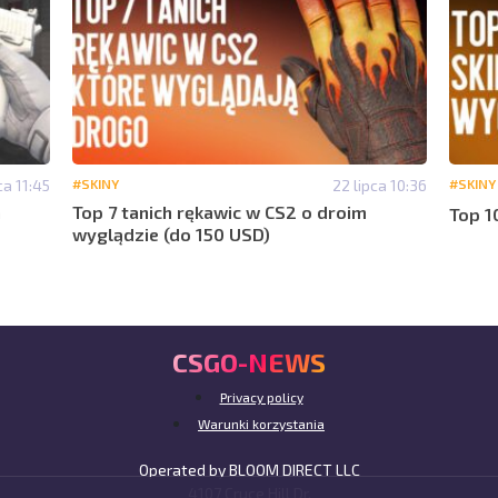
ca 11:45
#SKINY
22 lipca 10:36
#SKINY
a
Top 7 tanich rękawic w CS2 o droim
Top 1
wyglądzie (do 150 USD)
CSGO-NEWS
Privacy policy
Warunki korzystania
Operated by BLOOM DIRECT LLC
4107 Cruce Hill Dr,