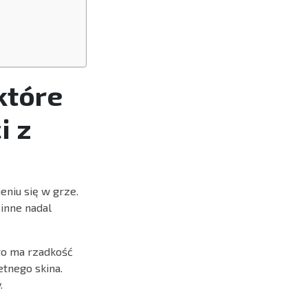
które
i z
eniu się w grze.
inne nadal
go ma rzadkość
etnego skina.
.