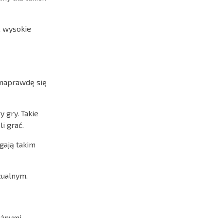
ć wysokie
e naprawdę się
 gry. Takie
i grać.
gają takim
zualnym.
ażnymi