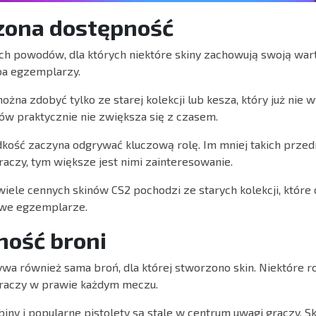
zona dostępność
h powodów, dla których niektóre skiny zachowują swoją wart
ba egzemplarzy.
ożna zdobyć tylko ze starej kolekcji lub kesza, który już nie 
nów praktycznie nie zwiększa się z czasem.
dkość zaczyna odgrywać kluczową rolę. Im mniej takich przed
raczy, tym większe jest nimi zainteresowanie.
wiele cennych skinów CS2 pochodzi ze starych kolekcji, które
owe egzemplarze.
ność broni
wa również sama broń, dla której stworzono skin. Niektóre r
raczy w prawie każdym meczu.
iny i popularne pistolety są stale w centrum uwagi graczy. Sk