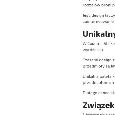
rodzajów broni p
Jeśli design łąc
zainteresowanie 
Unikaln
W Counter-Strike 
wyróżniają.
Czasami design st
przedmioty są ła
Unikalna paleta 
przedmiotom utr
Dlatego cenne sk
Związek 
Niektóre skiny st