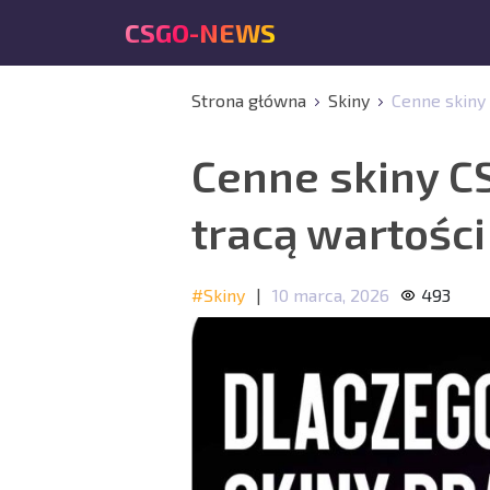
CSGO-NEWS
Strona główna
Skiny
Cenne skiny 
Cenne skiny CS
tracą wartośc
#Skiny
|
10 marca, 2026
493