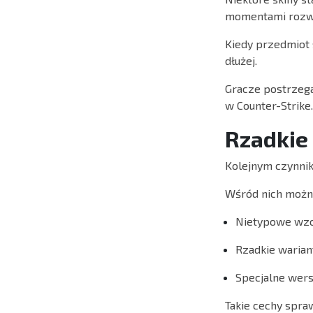
momentami rozwoj
Kiedy przedmiot s
dłużej.
Gracze postrzegaj
w Counter-Strike.
Rzadkie
Kolejnym czynni
Wśród nich możn
Nietypowe wzo
Rzadkie wariant
Specjalne wer
Takie cechy spra