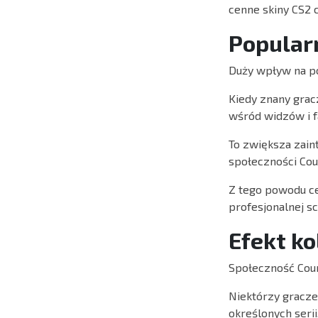
cenne skiny CS2 
Popular
Duży wpływ na po
Kiedy znany grac
wśród widzów i 
To zwiększa zain
społeczności Cou
Z tego powodu ce
profesjonalnej sc
Efekt k
Społeczność Coun
Niektórzy gracze
określonych serii