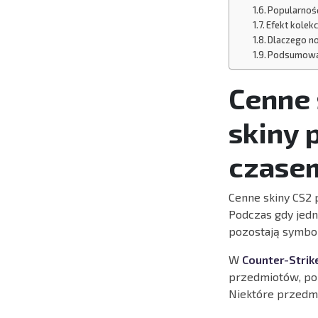
Popularnoś
Efekt kolek
Dlaczego no
Podsumowa
Cenne 
skiny 
czase
Cenne skiny CS2 
Podczas gdy jedn
pozostają symbol
W
Counter-Strik
przedmiotów, popu
Niektóre przedmi