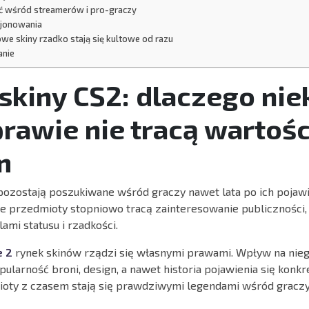
ć wśród streamerów i pro-graczy
cjonowania
we skiny rzadko stają się kultowe od razu
nie
skiny CS2: dlaczego nie
prawie nie tracą wartośc
m
pozostają poszukiwane wśród graczy nawet lata po ich pojawi
e przedmioty stopniowo tracą zainteresowanie publiczności, 
ami statusu i rzadkości.
e 2
rynek skinów rządzi się własnymi prawami. Wpływ na nie
larność broni, design, a nawet historia pojawienia się konkr
oty z czasem stają się prawdziwymi legendami wśród graczy