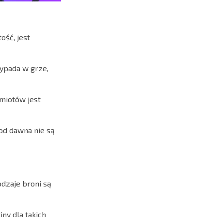
ość, jest
wypada w grze,
miotów jest
 od dawna nie są
odzaje broni są
iny dla takich