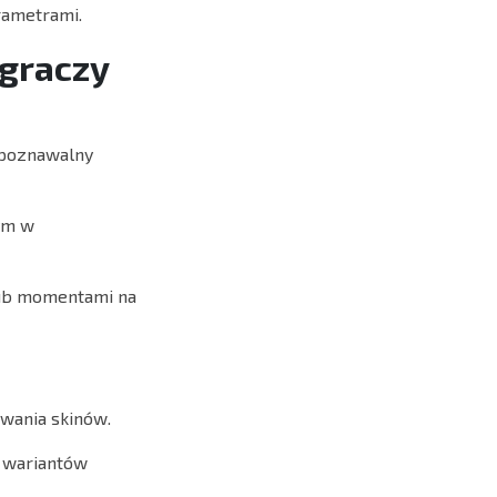
rametrami.
-graczy
ozpoznawalny
ym w
lub momentami na
owania skinów.
h wariantów