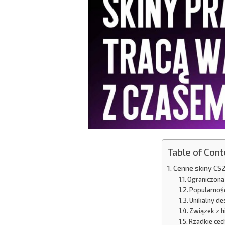
Table of Cont
Cenne skiny CS2
Ograniczona
Popularność
Unikalny de
Związek z h
Rzadkie cec