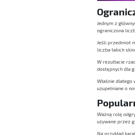
Ogranic
Jednym z głównyc
ograniczona licz
Jeśli przedmiot m
liczba takich ski
W rezultacie rza
dostępnych dla g
Właśnie dlatego 
uzupełniane o n
Popular
Ważną rolę odgry
używane przez g
Na przykład karab