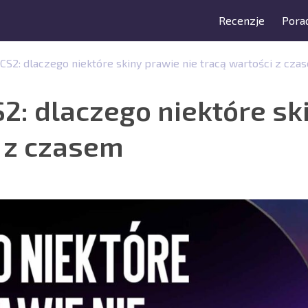
Recenzje
Porad
CS2: dlaczego niektóre skiny prawie nie tracą wartości z cza
2: dlaczego niektóre sk
i z czasem