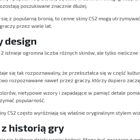
ozostają poszukiwane znacznie dłużej.
zy się z popularną bronią, to cenne skiny CS2 mogą utrzymywa
graczy przez wiele lat.
y design
2 istnieje ogromna liczba różnych skinów, ale tylko nieliczn
aje się tak rozpoznawalny, że przekształca się w część kultury
two rozpoznawane nawet przez graczy, którzy dopiero zaczęl
kolorów, nietypowe wzory i zapadające w pamięć detale poma
zymać popularność.
iny CS2 często wyróżniają się właśnie oryginalnym stylem wi
z historią gry
ają się kultowe dzięki swojej historii. Mogą być związane z w