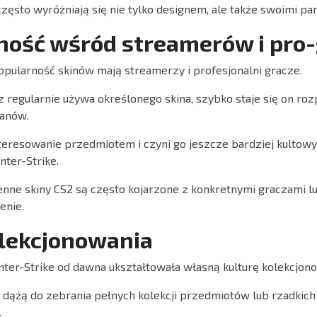
często wyróżniają się nie tylko designem, ale także swoimi pa
ność wśród streamerów i pro
pularność skinów mają streamerzy i profesjonalni gracze.
z regularnie używa określonego skina, szybko staje się on r
fanów.
teresowanie przedmiotem i czyni go jeszcze bardziej kultow
nter-Strike.
nne skiny CS2 są często kojarzone z konkretnymi graczami 
enie.
olekcjonowania
ter-Strike od dawna ukształtowała własną kulturę kolekcjon
 dążą do zebrania pełnych kolekcji przedmiotów lub rzadkic
.