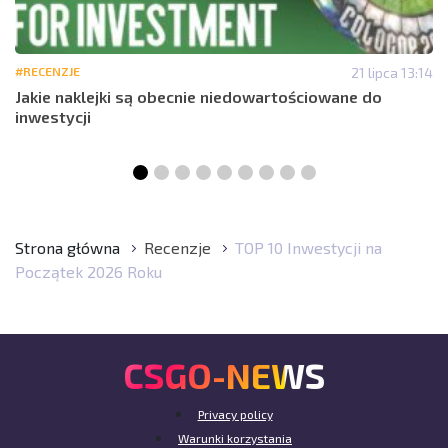
#RECENZJE
21 lipca 13:14
Jakie naklejki są obecnie niedowartościowane do
inwestycji
Strona główna
Recenzje
TOP 10 Inwestycji na
Początek 2026 Roku
CSGO-NEWS
Privacy policy
Warunki korzystania