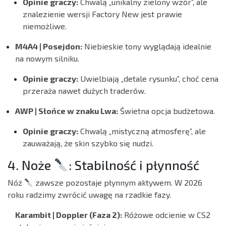
Opinie graczy:
Chwalą „unikalny zielony wzór”, ale
znalezienie wersji Factory New jest prawie
niemożliwe.
M4A4 | Posejdon:
Niebieskie tony wyglądają idealnie
na nowym silniku.
Opinie graczy:
Uwielbiają „detale rysunku”, choć cena
przeraża nawet dużych traderów.
AWP | Słońce w znaku Lwa:
Świetna opcja budżetowa.
Opinie graczy:
Chwalą „mistyczną atmosferę”, ale
zauważają, że skin szybko się nudzi.
4. Noże
: Stabilność i płynność
Nóż
zawsze pozostaje płynnym aktywem. W 2026
roku radzimy zwrócić uwagę na rzadkie fazy.
Karambit | Doppler (Faza 2):
Różowe odcienie w CS2