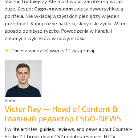
stał się trudniejszy. Ale możliwości zarobku są wciąż
duże. Zespół
Csgo-news.com
zaleca dywersyfikację
portfela. Nie wkładaj wszystkich pieniędzy w jeden
przedmiot. Kupuj różne naklejki, skiny i skrzynki. W ten
sposób obniżysz ryzyko. Powodzenia w handlu i
zielonych wykresów w nowym roku!
Chcesz wiedzieć więcej? Czytaj
tutaj
Autor
Victor Ray — Head of Content &
Главный редактор CSGO-NEWS
I write articles, guides, reviews, and news about Counter-
Strike 2. I break down CS2 updates, esports, HLTV