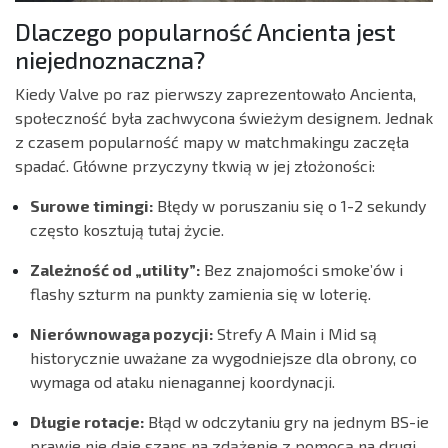
Dlaczego popularność Ancienta jest
niejednoznaczna?
Kiedy Valve po raz pierwszy zaprezentowało Ancienta,
społeczność była zachwycona świeżym designem. Jednak
z czasem popularność mapy w matchmakingu zaczęła
spadać. Główne przyczyny tkwią w jej złożoności:
Surowe timingi:
Błędy w poruszaniu się o 1-2 sekundy
często kosztują tutaj życie.
Zależność od „utility”:
Bez znajomości smoke’ów i
flashy szturm na punkty zamienia się w loterię.
Nierównowaga pozycji:
Strefy A Main i Mid są
historycznie uważane za wygodniejsze dla obrony, co
wymaga od ataku nienagannej koordynacji.
Długie rotacje:
Błąd w odczytaniu gry na jednym BS-ie
prawie nie daje szans na zdążenie z pomocą na drugi.