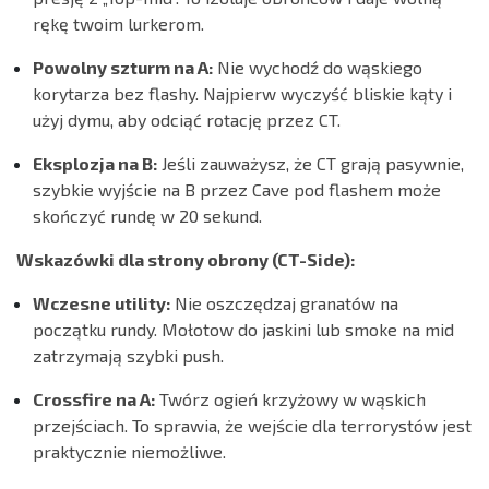
rękę twoim lurkerom.
Powolny szturm na A:
Nie wychodź do wąskiego
korytarza bez flashy. Najpierw wyczyść bliskie kąty i
użyj dymu, aby odciąć rotację przez CT.
Eksplozja na B:
Jeśli zauważysz, że CT grają pasywnie,
szybkie wyjście na B przez Cave pod flashem może
skończyć rundę w 20 sekund.
Wskazówki dla strony obrony (CT-Side):
Wczesne utility:
Nie oszczędzaj granatów na
początku rundy. Mołotow do jaskini lub smoke na mid
zatrzymają szybki push.
Crossfire na A:
Twórz ogień krzyżowy w wąskich
przejściach. To sprawia, że wejście dla terrorystów jest
praktycznie niemożliwe.