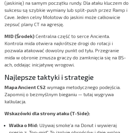
(jaskinię) na samym początku rundy. Dla ataku kluczem do
sukcesu są szybkie wymiany lub split-push przez Ramp i
Cave. Jeden celny Mołotow do jaskini może całkowicie
zepsuć plany CT na agresję.
MID (Środek)
Centralna część to serce Ancienta.
Kontrola mida otwiera najkrótsze drogi do rotacji i
pozwala atakować dowolny punkt od tyłu. Przegranie
mida w obronie zmusza graczy do zamknięcia się na BS-
ach, oddając inicjatywę wrogowi.
Najlepsze taktyki i strategie
Mapa Ancient CS2
wymaga metodycznego podejścia.
Zapomnij o bezmyślnym bieganiu — tutaj wygrywa
kalkulacja.
Wskazówki dla strony ataku (T-Side):
Walka o Mid:
Używaj smoke’a na Donut i wywieraj
presję z „Top-mid”. To izoluje obrońców i daje wolną