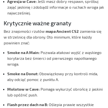
Agresja w Cave:
Jeśli masz dobry respawn, spróbuj
zająć jaskinię i zdobądź informacje o ruchach wroga jak
najwcześniej.
Krytycznie ważne granaty
Bez znajomości rzutów
mapa Ancient CS2
zamienia się
w strzelnicę dla obrony. Oto minimum, które każdy
powinien znać:
Smoke na A Main:
Pozwala atakowi wyjść z wąskiego
korytarza bez śmierci od pierwszego napotkanego
wroga.
Smoke na Donut:
Obowiązkowy przy kontroli mida,
aby odciąć pomoc z punktu A.
Mołotow w Cave:
Pomaga wykurzyć obrońcę z jaskini
lub opóźnić push.
Flash przez dach na B:
Oślepia prawie wszystkie