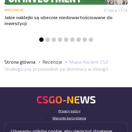
#RECENZJE
21 lipca 13:14
Jakie naklejki są obecnie niedowartościowane do
inwestycji
Strona główna
Recenzje
Mapa Ancient CS2:
Strategiczny przewodnik po dominacji w dżungli
CSGO-NEWS
Privacy policy
Warunki korzystania
Operated by BLOOM DIRECT LLC
Używamy plików cookie, aby ulepszyć działanie