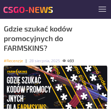
CSGO-NEWS
Gdzie szukać kodów
promocyjnych do
FARMSKINS?
#Recenzje
|
28 sierpnia, 2025
493