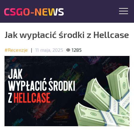
CSGO-NEWS
Jak wypłacić środki z Hellcase
#Recenzje
|
11 maja, 2025
1285