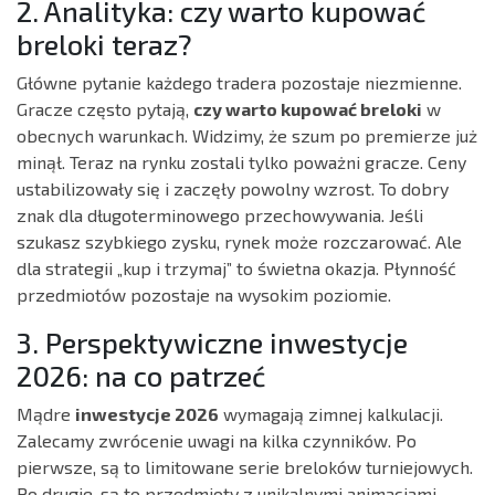
2. Analityka: czy warto kupować
breloki teraz?
Główne pytanie każdego tradera pozostaje niezmienne.
Gracze często pytają,
czy warto kupować breloki
w
obecnych warunkach. Widzimy, że szum po premierze już
minął. Teraz na rynku zostali tylko poważni gracze. Ceny
ustabilizowały się i zaczęły powolny wzrost. To dobry
znak dla długoterminowego przechowywania. Jeśli
szukasz szybkiego zysku, rynek może rozczarować. Ale
dla strategii „kup i trzymaj” to świetna okazja. Płynność
przedmiotów pozostaje na wysokim poziomie.
3. Perspektywiczne inwestycje
2026: na co patrzeć
Mądre
inwestycje 2026
wymagają zimnej kalkulacji.
Zalecamy zwrócenie uwagi na kilka czynników. Po
pierwsze, są to limitowane serie breloków turniejowych.
Po drugie, są to przedmioty z unikalnymi animacjami.