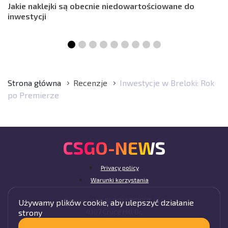
Jakie naklejki są obecnie niedowartościowane do
inwestycji
Strona główna
Recenzje
Inwestycje w Breloki: Rok
po Premierze
CSGO-NEWS
Privacy policy
Warunki korzystania
Operated by BLOOM DIRECT LLC
Używamy plików cookie, aby ulepszyć działanie
4107 Cruce Hill Dr,
strony
Fort Smith, AR 72901, USA