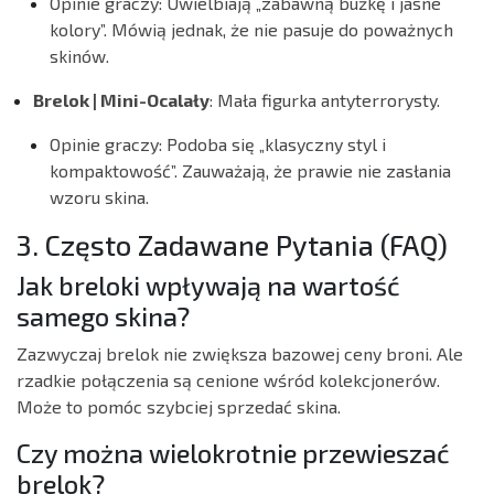
Opinie graczy:
Uwielbiają „zabawną buźkę i jasne
kolory”. Mówią jednak, że nie pasuje do poważnych
skinów.
Brelok | Mini-Ocalały
: Mała figurka antyterrorysty.
Opinie graczy:
Podoba się „klasyczny styl i
kompaktowość”. Zauważają, że prawie nie zasłania
wzoru skina.
3. Często Zadawane Pytania (FAQ)
Jak breloki wpływają na wartość
samego skina?
Zazwyczaj brelok nie zwiększa bazowej ceny broni. Ale
rzadkie połączenia są cenione wśród kolekcjonerów.
Może to pomóc szybciej sprzedać skina.
Czy można wielokrotnie przewieszać
brelok?